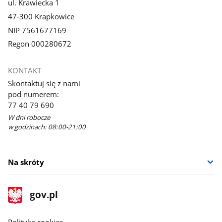
ul. Krawiecka 1
47-300 Krapkowice
NIP 7561677169
Regon 000280672
KONTAKT
Skontaktuj się z nami
pod numerem:
77 40 79 690
W dni robocze
w godzinach: 08:00-21:00
Na skróty
stopka
Strona
gov.pl
gov.pl
główna
gov.pl