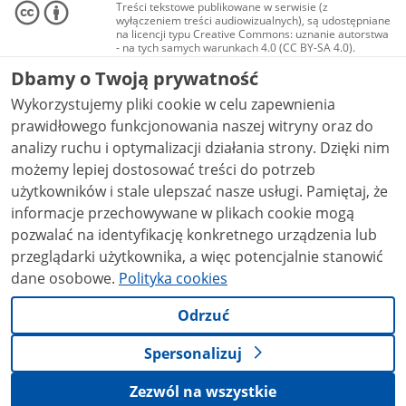
Treści tekstowe publikowane w serwisie (z
wyłączeniem treści audiowizualnych), są udostępniane
na licencji typu Creative Commons: uznanie autorstwa
- na tych samych warunkach 4.0 (CC BY-SA 4.0).
Materiały audiowizualne, w tym zdjęcia, materiały
Dbamy o Twoją prywatność
audio i wideo, są udostępniane na licencji typu
Creative Commons: uznanie autorstwa użycie
Wykorzystujemy pliki cookie w celu zapewnienia
niekomercyjne - bez utworów zależnych 4.0 (CC BY-
NC-ND 4.0), o ile nie jest to stwierdzone inaczej.
prawidłowego funkcjonowania naszej witryny oraz do
analizy ruchu i optymalizacji działania strony. Dzięki nim
możemy lepiej dostosować treści do potrzeb
użytkowników i stale ulepszać nasze usługi. Pamiętaj, że
informacje przechowywane w plikach cookie mogą
pozwalać na identyfikację konkretnego urządzenia lub
przeglądarki użytkownika, a więc potencjalnie stanowić
dane osobowe.
Polityka cookies
Odrzuć
Spersonalizuj
Zezwól na wszystkie