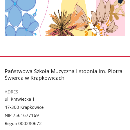
stopka
Państwowa Szkoła Muzyczna I stopnia im. Piotra
Świerca w Krapkowicach
ADRES
ul. Krawiecka 1
47-300 Krapkowice
NIP 7561677169
Regon 000280672