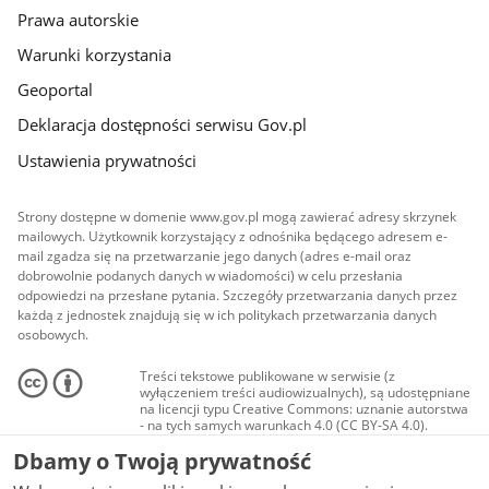
Prawa autorskie
Warunki korzystania
Geoportal
Deklaracja dostępności serwisu Gov.pl
Ustawienia prywatności
Strony dostępne w domenie www.gov.pl mogą zawierać adresy skrzynek
mailowych. Użytkownik korzystający z odnośnika będącego adresem e-
mail zgadza się na przetwarzanie jego danych (adres e-mail oraz
dobrowolnie podanych danych w wiadomości) w celu przesłania
odpowiedzi na przesłane pytania. Szczegóły przetwarzania danych przez
każdą z jednostek znajdują się w ich politykach przetwarzania danych
osobowych.
Treści tekstowe publikowane w serwisie (z
wyłączeniem treści audiowizualnych), są udostępniane
na licencji typu Creative Commons: uznanie autorstwa
- na tych samych warunkach 4.0 (CC BY-SA 4.0).
Materiały audiowizualne, w tym zdjęcia, materiały
Dbamy o Twoją prywatność
audio i wideo, są udostępniane na licencji typu
Creative Commons: uznanie autorstwa użycie