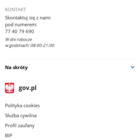
KONTAKT
Skontaktuj się z nami
pod numerem:
77 40 79 690
W dni robocze
w godzinach: 08:00-21:00
Na skróty
stopka
Strona
gov.pl
gov.pl
główna
gov.pl
Polityka cookies
Służba cywilna
Profil zaufany
BIP