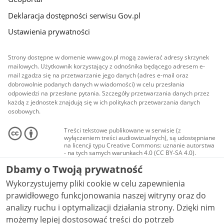
Deklaracja dostępności serwisu Gov.pl
Ustawienia prywatności
Strony dostępne w domenie www.gov.pl mogą zawierać adresy skrzynek
mailowych. Użytkownik korzystający z odnośnika będącego adresem e-
mail zgadza się na przetwarzanie jego danych (adres e-mail oraz
dobrowolnie podanych danych w wiadomości) w celu przesłania
odpowiedzi na przesłane pytania. Szczegóły przetwarzania danych przez
każdą z jednostek znajdują się w ich politykach przetwarzania danych
osobowych.
Treści tekstowe publikowane w serwisie (z
wyłączeniem treści audiowizualnych), są udostępniane
na licencji typu Creative Commons: uznanie autorstwa
- na tych samych warunkach 4.0 (CC BY-SA 4.0).
Materiały audiowizualne, w tym zdjęcia, materiały
Dbamy o Twoją prywatność
audio i wideo, są udostępniane na licencji typu
Creative Commons: uznanie autorstwa użycie
Wykorzystujemy pliki cookie w celu zapewnienia
niekomercyjne - bez utworów zależnych 4.0 (CC BY-
NC-ND 4.0), o ile nie jest to stwierdzone inaczej.
prawidłowego funkcjonowania naszej witryny oraz do
analizy ruchu i optymalizacji działania strony. Dzięki nim
możemy lepiej dostosować treści do potrzeb