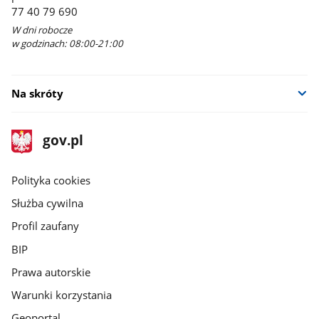
77 40 79 690
W dni robocze
w godzinach: 08:00-21:00
Na skróty
stopka
Strona
gov.pl
gov.pl
główna
gov.pl
Polityka cookies
Służba cywilna
Profil zaufany
BIP
Prawa autorskie
Warunki korzystania
Geoportal