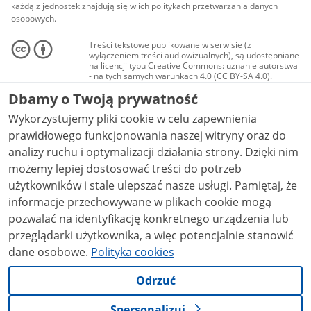
każdą z jednostek znajdują się w ich politykach przetwarzania danych
osobowych.
Treści tekstowe publikowane w serwisie (z
wyłączeniem treści audiowizualnych), są udostępniane
na licencji typu Creative Commons: uznanie autorstwa
- na tych samych warunkach 4.0 (CC BY-SA 4.0).
Materiały audiowizualne, w tym zdjęcia, materiały
Dbamy o Twoją prywatność
audio i wideo, są udostępniane na licencji typu
Creative Commons: uznanie autorstwa użycie
Wykorzystujemy pliki cookie w celu zapewnienia
niekomercyjne - bez utworów zależnych 4.0 (CC BY-
NC-ND 4.0), o ile nie jest to stwierdzone inaczej.
prawidłowego funkcjonowania naszej witryny oraz do
analizy ruchu i optymalizacji działania strony. Dzięki nim
możemy lepiej dostosować treści do potrzeb
użytkowników i stale ulepszać nasze usługi. Pamiętaj, że
informacje przechowywane w plikach cookie mogą
pozwalać na identyfikację konkretnego urządzenia lub
przeglądarki użytkownika, a więc potencjalnie stanowić
dane osobowe.
Polityka cookies
Odrzuć
Spersonalizuj