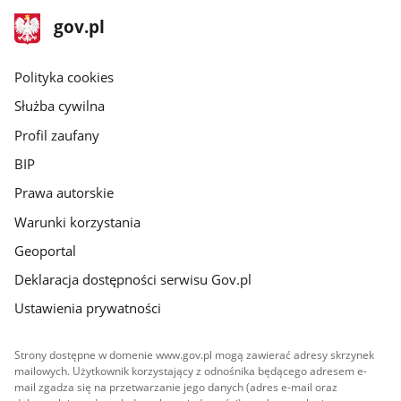
stopka
Strona
gov.pl
gov.pl
główna
gov.pl
Polityka cookies
Służba cywilna
Profil zaufany
BIP
Prawa autorskie
Warunki korzystania
Geoportal
Deklaracja dostępności serwisu Gov.pl
Ustawienia prywatności
Strony dostępne w domenie www.gov.pl mogą zawierać adresy skrzynek
mailowych. Użytkownik korzystający z odnośnika będącego adresem e-
mail zgadza się na przetwarzanie jego danych (adres e-mail oraz