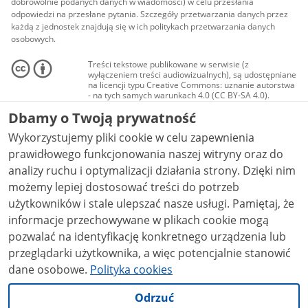
dobrowolnie podanych danych w wiadomości) w celu przesłania
odpowiedzi na przesłane pytania. Szczegóły przetwarzania danych przez
każdą z jednostek znajdują się w ich politykach przetwarzania danych
osobowych.
Treści tekstowe publikowane w serwisie (z
wyłączeniem treści audiowizualnych), są udostępniane
na licencji typu Creative Commons: uznanie autorstwa
- na tych samych warunkach 4.0 (CC BY-SA 4.0).
Materiały audiowizualne, w tym zdjęcia, materiały
Dbamy o Twoją prywatność
audio i wideo, są udostępniane na licencji typu
Creative Commons: uznanie autorstwa użycie
Wykorzystujemy pliki cookie w celu zapewnienia
niekomercyjne - bez utworów zależnych 4.0 (CC BY-
NC-ND 4.0), o ile nie jest to stwierdzone inaczej.
prawidłowego funkcjonowania naszej witryny oraz do
analizy ruchu i optymalizacji działania strony. Dzięki nim
możemy lepiej dostosować treści do potrzeb
użytkowników i stale ulepszać nasze usługi. Pamiętaj, że
informacje przechowywane w plikach cookie mogą
pozwalać na identyfikację konkretnego urządzenia lub
przeglądarki użytkownika, a więc potencjalnie stanowić
dane osobowe.
Polityka cookies
Odrzuć