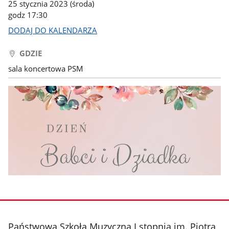
25 stycznia 2023 (środa)
godz 17:30
DODAJ DO KALENDARZA
GDZIE
sala koncertowa PSM
stopka
Państwowa Szkoła Muzyczna I stopnia im. Piotra