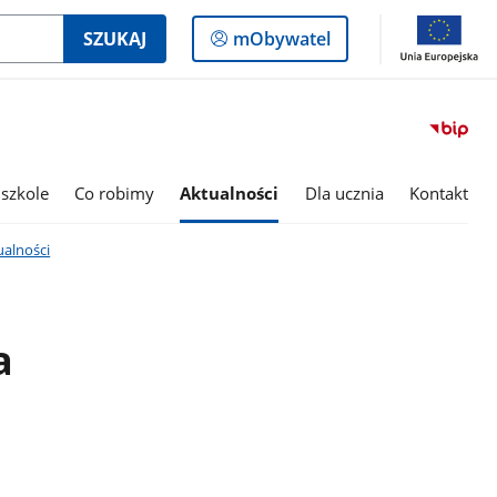
Logowanie
SZUKAJ
mObywatel
do
panelu
szkole
Co robimy
Aktualności
Dla ucznia
Kontakt
ualności
a