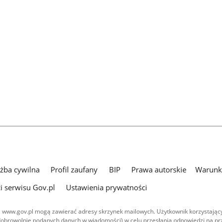
użba cywilna
Profil zaufany
BIP
Prawa autorskie
Warunki
i serwisu Gov.pl
Ustawienia prywatności
 www.gov.pl mogą zawierać adresy skrzynek mailowych. Użytkownik korzystający
dobrowolnie podanych danych w wiadomości) w celu przesłania odpowiedzi na prz