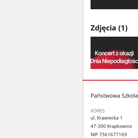
Zdjęcia (1)
Pokaż
zdjęcie
1
z
stopka
Państwowa Szkoła 
galerii.
ADRES
ul. Krawiecka 1
47-300 Krapkowice
NIP 7561677169