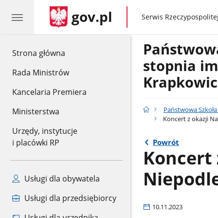
gov.pl
gov.pl
Serwis Rzeczypospolitej
Państwowa
gov.pl
Strona główna
stopnia im
Rada Ministrów
Krapkowic
Kancelaria Premiera
Państwowa Szkoła 
Ministerstwa
Koncert z okazji N
Urzędy, instytucje
Powrót
i placówki RP
Koncert 
Niepodle
Usługi dla obywatela
Usługi dla przedsiębiorcy
10.11.2023
Usługi dla urzędnika