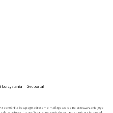
 korzystania
Geoportal
 z odnośnika będącego adresem e-mail zgadza się na przetwarzanie jego
esłane pytania. Szczegóły przetwarzania danych przez każdą z jednostek