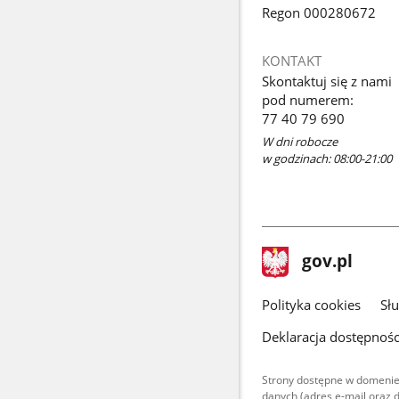
Regon 000280672
KONTAKT
Skontaktuj się z nami
pod numerem:
77 40 79 690
W dni robocze
w godzinach: 08:00-21:00
stopka
Strona
gov.pl
gov.pl
główna
gov.pl
Polityka cookies
Sł
Deklaracja dostępnośc
Strony dostępne w domenie
danych (adres e-mail oraz 