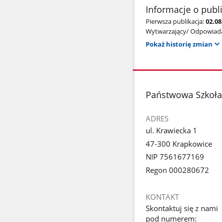
Informacje o publ
Pierwsza publikacja:
02.0
Wytwarzający/ Odpowiada
Pokaż historię zmian
stopka
Państwowa Szkoła 
ADRES
ul. Krawiecka 1
47-300 Krapkowice
NIP 7561677169
Regon 000280672
KONTAKT
Skontaktuj się z nami
pod numerem: