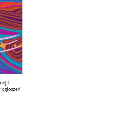
ej I
y ogłoszeń