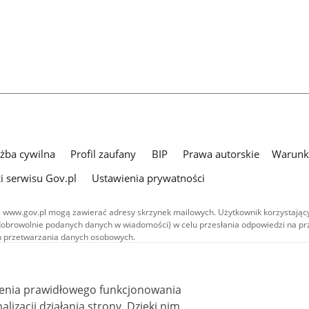
użba cywilna
Profil zaufany
BIP
Prawa autorskie
Warunki
i serwisu Gov.pl
Ustawienia prywatności
 www.gov.pl mogą zawierać adresy skrzynek mailowych. Użytkownik korzystający
dobrowolnie podanych danych w wiadomości) w celu przesłania odpowiedzi na prz
ach przetwarzania danych osobowych.
we publikowane w serwisie (z wyłączeniem treści audiowizualnych), są
 na licencji typu Creative Commons: uznanie autorstwa - na tych samych
 (CC BY-SA 4.0). Materiały audiowizualne, w tym zdjęcia, materiały audio i wideo
ienia prawidłowego funkcjonowania
ane na licencji typu Creative Commons: uznanie autorstwa użycie niekomercyjne 
ależnych 4.0 (CC BY-NC-ND 4.0), o ile nie jest to stwierdzone inaczej.
i działania strony. Dzięki nim