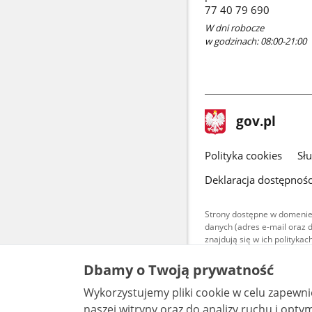
77 40 79 690
W dni robocze
w godzinach: 08:00-21:00
stopka
Strona
gov.pl
gov.pl
główna
gov.pl
Polityka cookies
Sł
Deklaracja dostępnośc
Strony dostępne w domenie
danych (adres e-mail oraz 
znajdują się w ich polityk
Treści teksto
Dbamy o Twoją prywatność
udostępniane
warunkach 4.0
Wykorzystujemy pliki cookie w celu zapewn
są udostępni
bez utworów z
naszej witryny oraz do analizy ruchu i optymalizacj