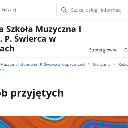
 Polskiej
 Szkoła Muzyczna I
. P. Świerca w
ach
Strona główna
O
Muzyczna I stopnia im. P. Świerca w Krapkowicach
Dla ucznia
Rekru
ych
ób przyjętych