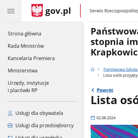
gov.pl
gov.pl
Serwis Rzeczypospolitej
Państwowa
gov.pl
Strona główna
stopnia im
Rada Ministrów
Krapkowic
Kancelaria Premiera
Państwowa Szkoła 
Ministerstwa
Lista osób przyjęt
Urzędy, instytucje
Powrót
i placówki RP
Lista os
Usługi dla obywatela
02.08.2024
Usługi dla przedsiębiorcy
Usługi dla urzędnika