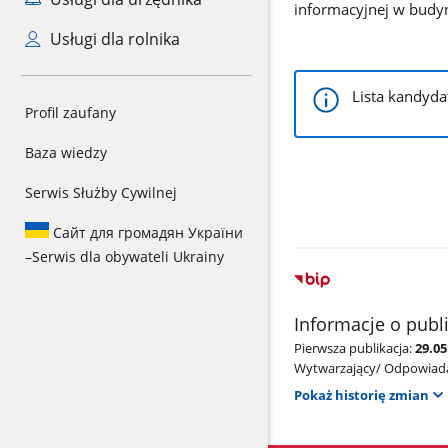
informacyjnej w budyn
Usługi dla rolnika
Lista kandyd
Profil zaufany
Baza wiedzy
Serwis Służby Cywilnej
Сайт для громадян України
–
Serwis dla obywateli Ukrainy
Informacje o publ
Pierwsza publikacja:
29.0
Wytwarzający/ Odpowiada
Pokaż historię zmian