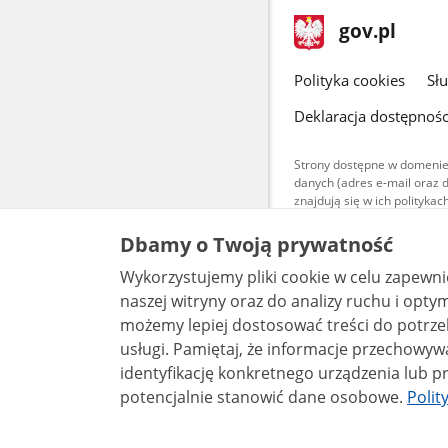
stopka
Strona
gov.pl
gov.pl
główna
gov.pl
Polityka cookies
Sł
Deklaracja dostępnośc
Strony dostępne w domenie
danych (adres e-mail oraz 
znajdują się w ich polityk
Treści teksto
Dbamy o Twoją prywatność
udostępniane
warunkach 4.0
Wykorzystujemy pliki cookie w celu zapewn
są udostępni
bez utworów z
naszej witryny oraz do analizy ruchu i optymalizacj
możemy lepiej dostosować treści do potrzeb
usługi. Pamiętaj, że informacje przechowywane w plikach cookie mogą pozwalać na
identyfikację konkretnego urządzenia lub pr
potencjalnie stanowić dane osobowe.
Polit