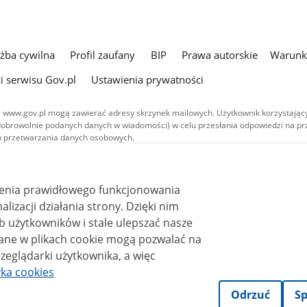
użba cywilna
Profil zaufany
BIP
Prawa autorskie
Warunki
i serwisu Gov.pl
Ustawienia prywatności
 www.gov.pl mogą zawierać adresy skrzynek mailowych. Użytkownik korzystający
dobrowolnie podanych danych w wiadomości) w celu przesłania odpowiedzi na prz
ach przetwarzania danych osobowych.
we publikowane w serwisie (z wyłączeniem treści audiowizualnych), są
 na licencji typu Creative Commons: uznanie autorstwa - na tych samych
 (CC BY-SA 4.0). Materiały audiowizualne, w tym zdjęcia, materiały audio i wideo
ienia prawidłowego funkcjonowania
ane na licencji typu Creative Commons: uznanie autorstwa użycie niekomercyjne 
ależnych 4.0 (CC BY-NC-ND 4.0), o ile nie jest to stwierdzone inaczej.
i działania strony. Dzięki nim
 użytkowników i stale ulepszać nasze
zeglądarki użytkownika, a więc
yka cookies
Odrzuć
Sp