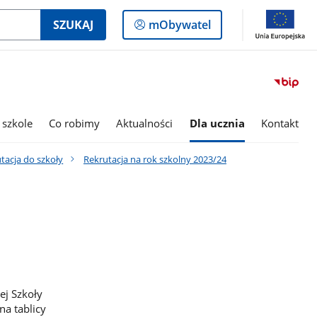
Logowanie
SZUKAJ
mObywatel
do
panelu
 szkole
Co robimy
Aktualności
Dla ucznia
Kontakt
tacja do szkoły
Rekrutacja na rok szkolny 2023/24
ej Szkoły
na tablicy