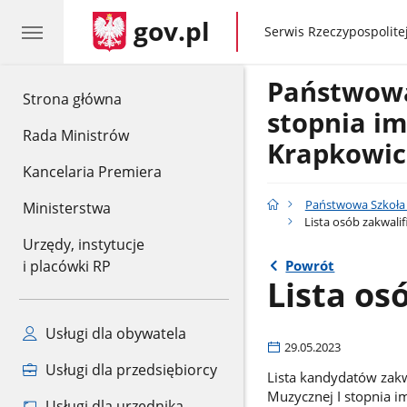
gov.pl
gov.pl
Serwis Rzeczypospolitej
Państwowa
gov.pl
Strona główna
stopnia im
Rada Ministrów
Krapkowic
Kancelaria Premiera
Państwowa Szkoła 
Ministerstwa
Lista osób zakwali
Urzędy, instytucje
Powrót
i placówki RP
Lista os
Usługi dla obywatela
29.05.2023
Usługi dla przedsiębiorcy
Lista kandydatów zakw
Muzycznej I stopnia i
Usługi dla urzędnika