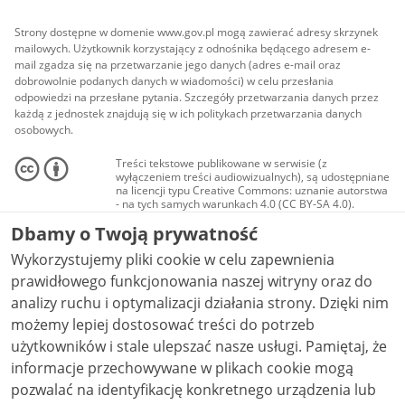
Strony dostępne w domenie www.gov.pl mogą zawierać adresy skrzynek
mailowych. Użytkownik korzystający z odnośnika będącego adresem e-
mail zgadza się na przetwarzanie jego danych (adres e-mail oraz
dobrowolnie podanych danych w wiadomości) w celu przesłania
odpowiedzi na przesłane pytania. Szczegóły przetwarzania danych przez
każdą z jednostek znajdują się w ich politykach przetwarzania danych
osobowych.
Treści tekstowe publikowane w serwisie (z
wyłączeniem treści audiowizualnych), są udostępniane
na licencji typu Creative Commons: uznanie autorstwa
- na tych samych warunkach 4.0 (CC BY-SA 4.0).
Materiały audiowizualne, w tym zdjęcia, materiały
Dbamy o Twoją prywatność
audio i wideo, są udostępniane na licencji typu
Creative Commons: uznanie autorstwa użycie
Wykorzystujemy pliki cookie w celu zapewnienia
niekomercyjne - bez utworów zależnych 4.0 (CC BY-
NC-ND 4.0), o ile nie jest to stwierdzone inaczej.
prawidłowego funkcjonowania naszej witryny oraz do
analizy ruchu i optymalizacji działania strony. Dzięki nim
możemy lepiej dostosować treści do potrzeb
użytkowników i stale ulepszać nasze usługi. Pamiętaj, że
informacje przechowywane w plikach cookie mogą
pozwalać na identyfikację konkretnego urządzenia lub