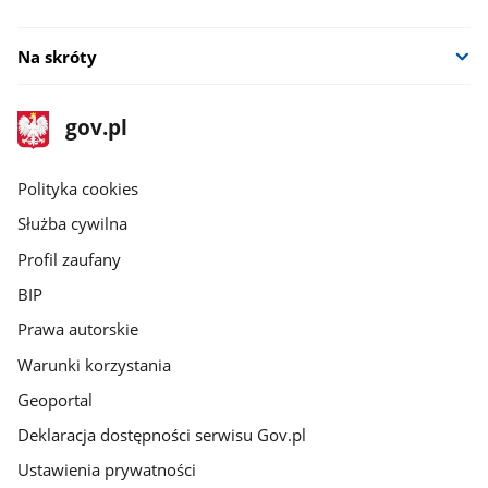
Na skróty
stopka
Strona
gov.pl
gov.pl
główna
gov.pl
Polityka cookies
Służba cywilna
Profil zaufany
BIP
Prawa autorskie
Warunki korzystania
Geoportal
Deklaracja dostępności serwisu Gov.pl
Ustawienia prywatności