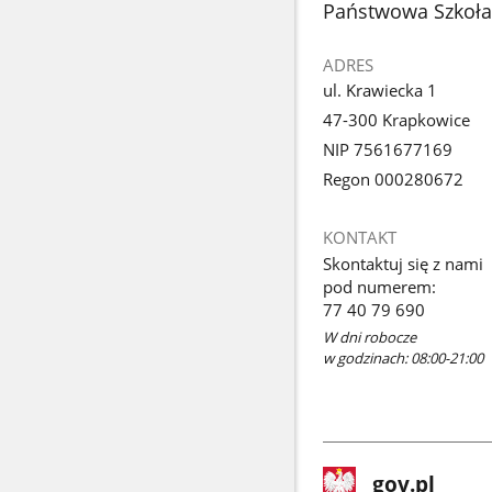
stopka
Państwowa Szkoła 
ADRES
ul. Krawiecka 1
47-300 Krapkowice
NIP 7561677169
Regon 000280672
KONTAKT
Skontaktuj się z nami
pod numerem:
77 40 79 690
W dni robocze
w godzinach: 08:00-21:00
stopka
Strona
gov.pl