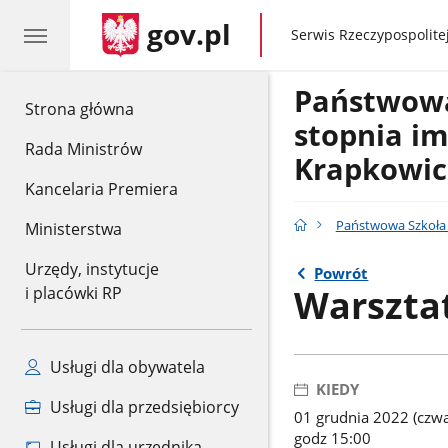
gov.pl
gov.pl
Serwis Rzeczypospolitej
Państwowa
gov.pl
Strona główna
stopnia im
Rada Ministrów
Krapkowic
Kancelaria Premiera
Państwowa Szkoła 
Ministerstwa
Urzędy, instytucje
Powrót
Warszta
i placówki RP
Usługi dla obywatela
KIEDY
Usługi dla przedsiębiorcy
01 grudnia 2022 (czwa
godz 15:00
Usługi dla urzędnika