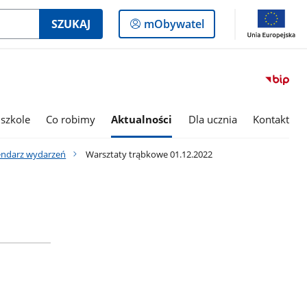
Logowanie
SZUKAJ
mObywatel
do
panelu
szkole
Co robimy
Aktualności
Dla ucznia
Kontakt
endarz wydarzeń
Warsztaty trąbkowe 01.12.2022