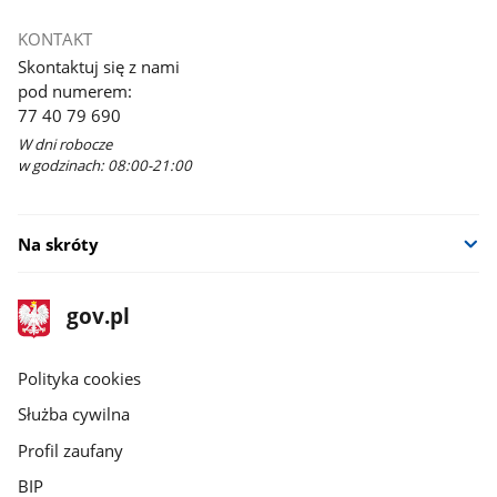
KONTAKT
Skontaktuj się z nami
pod numerem:
77 40 79 690
W dni robocze
w godzinach: 08:00-21:00
Na skróty
stopka
Strona
gov.pl
gov.pl
główna
gov.pl
Polityka cookies
Służba cywilna
Profil zaufany
BIP