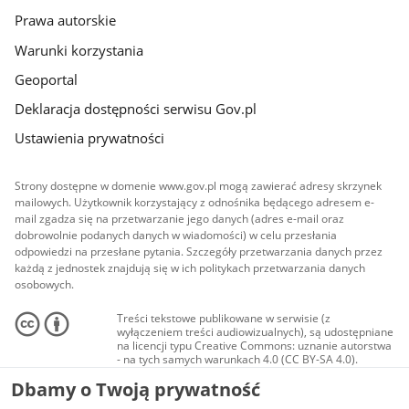
Prawa autorskie
Warunki korzystania
Geoportal
Deklaracja dostępności serwisu Gov.pl
Ustawienia prywatności
Strony dostępne w domenie www.gov.pl mogą zawierać adresy skrzynek
mailowych. Użytkownik korzystający z odnośnika będącego adresem e-
mail zgadza się na przetwarzanie jego danych (adres e-mail oraz
dobrowolnie podanych danych w wiadomości) w celu przesłania
odpowiedzi na przesłane pytania. Szczegóły przetwarzania danych przez
każdą z jednostek znajdują się w ich politykach przetwarzania danych
osobowych.
Treści tekstowe publikowane w serwisie (z
wyłączeniem treści audiowizualnych), są udostępniane
na licencji typu Creative Commons: uznanie autorstwa
- na tych samych warunkach 4.0 (CC BY-SA 4.0).
Materiały audiowizualne, w tym zdjęcia, materiały
Dbamy o Twoją prywatność
audio i wideo, są udostępniane na licencji typu
Creative Commons: uznanie autorstwa użycie