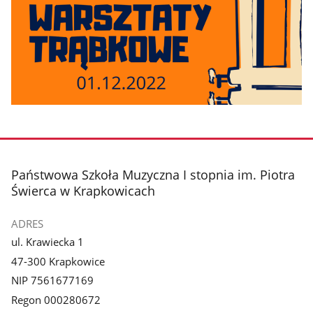
stopka
Państwowa Szkoła Muzyczna I stopnia im. Piotra
Świerca w Krapkowicach
ADRES
ul. Krawiecka 1
47-300 Krapkowice
NIP 7561677169
Regon 000280672