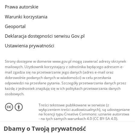
Prawa autorskie
Warunki korzystania
Geoportal
Deklaracja dostępności serwisu Gov.pl
Ustawienia prywatności
Strony dostępne w domenie www.gov.pl mogą zawierać adresy skrzynek
mailowych. Użytkownik korzystający z odnośnika będącego adresem e-
mail zgadza się na przetwarzanie jego danych (adres e-mail oraz
dobrowolnie podanych danych w wiadomości) w celu przesłania
odpowiedzi na przesłane pytania. Szczegóły przetwarzania danych przez
każdą z jednostek znajdują się w ich politykach przetwarzania danych
osobowych.
Treści tekstowe publikowane w serwisie (z
wyłączeniem treści audiowizualnych), są udostępniane
na licencji typu Creative Commons: uznanie autorstwa
- na tych samych warunkach 4.0 (CC BY-SA 4.0).
Materiały audiowizualne, w tym zdjęcia, materiały
Dbamy o Twoją prywatność
audio i wideo, są udostępniane na licencji typu
Creative Commons: uznanie autorstwa użycie