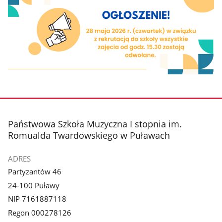
stopka
Państwowa Szkoła Muzyczna I stopnia im.
Romualda Twardowskiego w Puławach
ADRES
Partyzantów 46
24-100 Puławy
NIP 7161887118
Regon 000278126