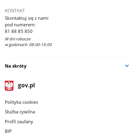
KONTAKT
Skontaktuj się z nami
pod numerem:
81 88 85 850
W dni robocze
w godzinach: 08:00-16:00
Na skróty
stopka
Strona
gov.pl
gov.pl
główna
gov.pl
Polityka cookies
Służba cywilna
Profil zaufany
BIP