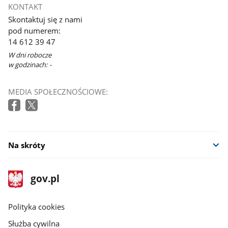
KONTAKT
Skontaktuj się z nami
pod numerem:
14 612 39 47
W dni robocze
w godzinach: -
MEDIA SPOŁECZNOŚCIOWE:
Na skróty
stopka
Strona
gov.pl
gov.pl
główna
gov.pl
Polityka cookies
Służba cywilna