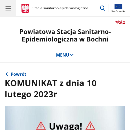
przejdź
gov.pl
Stacje sanitarno-epidemiologiczne
gov.pl
Stacje
do
sanitarno-
wyszukiwar
epidemiologiczne
Powiatowa Stacja Sanitarno-
Epidemiologiczna w Bochni
MENU
Powrót
KOMUNIKAT z dnia 10
lutego 2023r