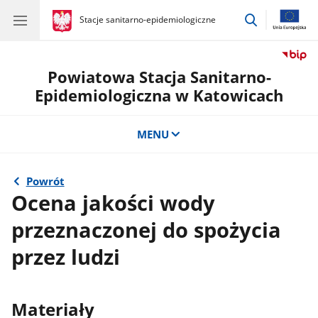
przejdź
gov.pl
Stacje sanitarno-epidemiologiczne
gov.pl
Stacje
do
sanitarno-
wyszukiwar
epidemiologiczne
Powiatowa Stacja Sanitarno-
Epidemiologiczna w Katowicach
MENU
Powrót
Ocena jakości wody
przeznaczonej do spożycia
przez ludzi
Materiały