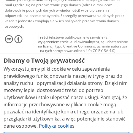
mail zgadza się na przetwarzanie jego danych (adres e-mail oraz
dobrowolnie podanych danych w wiadomości) w celu przesłania
odpowiedzi na przesłane pytania. Szczegóły przetwarzania danych przez
każdą z jednostek znajdują się w ich politykach przetwarzania danych
osobowych.
Treści tekstowe publikowane w serwisie (z
wyłączeniem treści audiowizualnych), są udostępniane
na licencji typu Creative Commons: uznanie autorstwa
- na tych samych warunkach 4.0 (CC BY-SA 4.0).
Materiały audiowizualne, w tym zdjęcia, materiały
Dbamy o Twoją prywatność
audio i wideo, są udostępniane na licencji typu
Creative Commons: uznanie autorstwa użycie
Wykorzystujemy pliki cookie w celu zapewnienia
niekomercyjne - bez utworów zależnych 4.0 (CC BY-
NC-ND 4.0), o ile nie jest to stwierdzone inaczej.
prawidłowego funkcjonowania naszej witryny oraz do
analizy ruchu i optymalizacji działania strony. Dzięki nim
możemy lepiej dostosować treści do potrzeb
użytkowników i stale ulepszać nasze usługi. Pamiętaj, że
informacje przechowywane w plikach cookie mogą
pozwalać na identyfikację konkretnego urządzenia lub
przeglądarki użytkownika, a więc potencjalnie stanowić
dane osobowe.
Polityka cookies