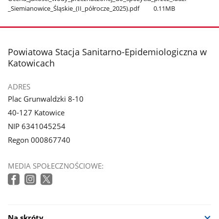
_Siemianowice​_Śląskie​_(II​_półrocze​_2025).pdf
0.11MB
stopka
Powiatowa Stacja Sanitarno-Epidemiologiczna w
Katowicach
ADRES
Plac Grunwaldzki 8-10
40-127 Katowice
NIP 6341045254
Regon 000867740
MEDIA SPOŁECZNOŚCIOWE:
Na skróty