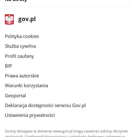
stopka
Strona
gov.pl
gov.pl
główna
gov.pl
Polityka cookies
Służba cywilna
Profil zaufany
BIP
Prawa autorskie
Warunki korzystania
Geoportal
Deklaracja dostępności serwisu Gov.pl
Ustawienia prywatności
Strony dostępne w domenie www.gov.pl mogą zawierać adresy skrzynek
mailowych. Użytkownik korzystający z odnośnika będącego adresem e-