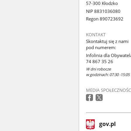
57-300 Kłodzko
NIP 8831036080
Regon 890723692
KONTAKT
Skontaktuj się z nami
pod numerem:
Infolinia dla Obywatel
74 867 35 26
W dni robocze
w godzinach: 07:30 -15:05
MEDIA SPOŁECZNOŚC
stopka
Strona
gov.pl
gov.pl