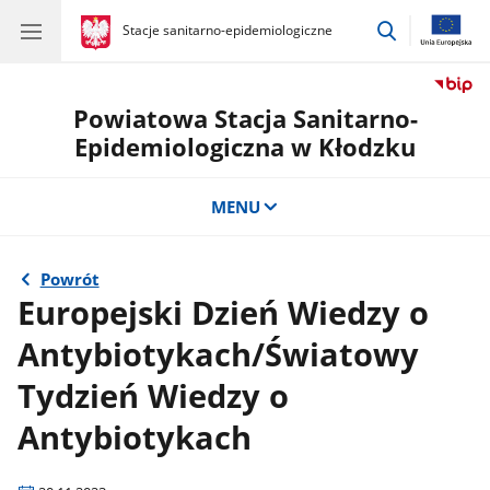
przejdź
gov.pl
Stacje sanitarno-epidemiologiczne
gov.pl
Stacje
do
sanitarno-
wyszukiwar
epidemiologiczne
Powiatowa Stacja Sanitarno-
Epidemiologiczna w Kłodzku
MENU
Powrót
Europejski Dzień Wiedzy o
Antybiotykach/Światowy
Tydzień Wiedzy o
Antybiotykach