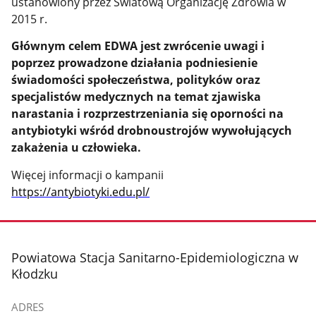
ustanowiony przez Światową Organizację Zdrowia w
2015 r.
Głównym celem EDWA jest zwrócenie uwagi i
poprzez prowadzone działania podniesienie
świadomości społeczeństwa, polityków oraz
specjalistów medycznych na temat zjawiska
narastania i rozprzestrzeniania się oporności na
antybiotyki wśród drobnoustrojów wywołujących
zakażenia u człowieka.
Więcej informacji o kampanii
https://antybiotyki.edu.pl/
stopka
Powiatowa Stacja Sanitarno-Epidemiologiczna w
Kłodzku
ADRES