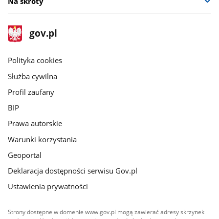
Na skróty
stopka
Strona
gov.pl
gov.pl
główna
gov.pl
Polityka cookies
Służba cywilna
Profil zaufany
BIP
Prawa autorskie
Warunki korzystania
Geoportal
Deklaracja dostępności serwisu Gov.pl
Ustawienia prywatności
Strony dostępne w domenie www.gov.pl mogą zawierać adresy skrzynek