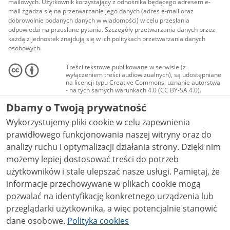
mailowych. Użytkownik korzystający z odnośnika będącego adresem e-
mail zgadza się na przetwarzanie jego danych (adres e-mail oraz
dobrowolnie podanych danych w wiadomości) w celu przesłania
odpowiedzi na przesłane pytania. Szczegóły przetwarzania danych przez
każdą z jednostek znajdują się w ich politykach przetwarzania danych
osobowych.
Treści tekstowe publikowane w serwisie (z
wyłączeniem treści audiowizualnych), są udostępniane
na licencji typu Creative Commons: uznanie autorstwa
- na tych samych warunkach 4.0 (CC BY-SA 4.0).
Materiały audiowizualne, w tym zdjęcia, materiały
Dbamy o Twoją prywatność
audio i wideo, są udostępniane na licencji typu
Creative Commons: uznanie autorstwa użycie
Wykorzystujemy pliki cookie w celu zapewnienia
niekomercyjne - bez utworów zależnych 4.0 (CC BY-
NC-ND 4.0), o ile nie jest to stwierdzone inaczej.
prawidłowego funkcjonowania naszej witryny oraz do
analizy ruchu i optymalizacji działania strony. Dzięki nim
możemy lepiej dostosować treści do potrzeb
użytkowników i stale ulepszać nasze usługi. Pamiętaj, że
informacje przechowywane w plikach cookie mogą
pozwalać na identyfikację konkretnego urządzenia lub
przeglądarki użytkownika, a więc potencjalnie stanowić
dane osobowe.
Polityka cookies