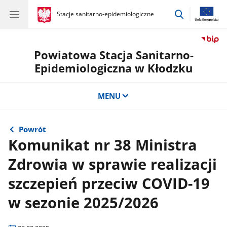
przejdź
gov.pl
Stacje sanitarno-epidemiologiczne
gov.pl
Stacje
do
sanitarno-
wyszukiwar
epidemiologiczne
Powiatowa Stacja Sanitarno-
Epidemiologiczna w Kłodzku
MENU
Powrót
Komunikat nr 38 Ministra
Zdrowia w sprawie realizacji
szczepień przeciw COVID-19
w sezonie 2025/2026