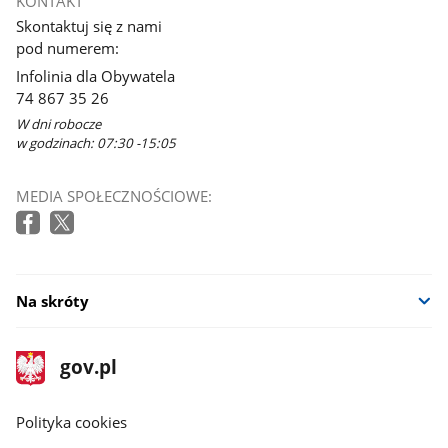
KONTAKT
Skontaktuj się z nami
pod numerem:
Infolinia dla Obywatela
74 867 35 26
W dni robocze
w godzinach: 07:30 -15:05
MEDIA SPOŁECZNOŚCIOWE:
Na skróty
stopka
Strona
gov.pl
gov.pl
główna
gov.pl
Polityka cookies