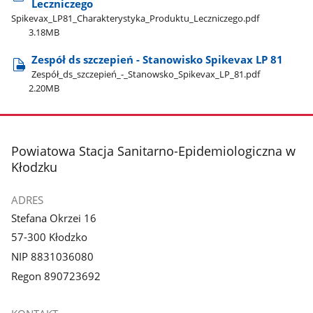
Leczniczego
Spikevax​_LP81​_Charakterystyka​_Produktu​_Leczniczego.pdf
3.18MB
Zespół ds szczepień - Stanowisko Spikevax LP 81
Zespół​_ds​_szczepień​_-​_Stanowsko​_Spikevax​_LP​_81.pdf
2.20MB
stopka
Powiatowa Stacja Sanitarno-Epidemiologiczna w
Kłodzku
ADRES
Stefana Okrzei 16
57-300 Kłodzko
NIP 8831036080
Regon 890723692