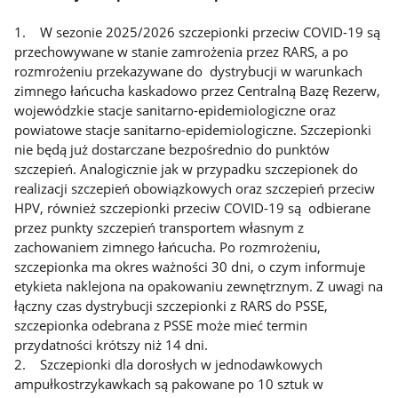
1. W sezonie 2025/2026 szczepionki przeciw COVID-19 są
przechowywane w stanie zamrożenia przez RARS, a po
rozmrożeniu przekazywane do dystrybucji w warunkach
zimnego łańcucha kaskadowo przez Centralną Bazę Rezerw,
wojewódzkie stacje sanitarno-epidemiologiczne oraz
powiatowe stacje sanitarno-epidemiologiczne. Szczepionki
nie będą już dostarczane bezpośrednio do punktów
szczepień. Analogicznie jak w przypadku szczepionek do
realizacji szczepień obowiązkowych oraz szczepień przeciw
HPV, również szczepionki przeciw COVID-19 są odbierane
przez punkty szczepień transportem własnym z
zachowaniem zimnego łańcucha. Po rozmrożeniu,
szczepionka ma okres ważności 30 dni, o czym informuje
etykieta naklejona na opakowaniu zewnętrznym. Z uwagi na
łączny czas dystrybucji szczepionki z RARS do PSSE,
szczepionka odebrana z PSSE może mieć termin
przydatności krótszy niż 14 dni.
2. Szczepionki dla dorosłych w jednodawkowych
ampułkostrzykawkach są pakowane po 10 sztuk w