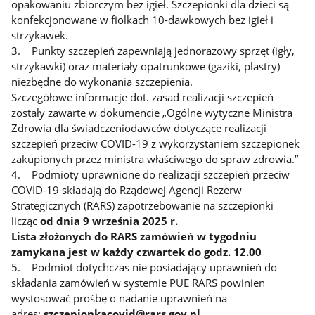
opakowaniu zbiorczym bez igieł. Szczepionki dla dzieci są
konfekcjonowane w fiolkach 10-dawkowych bez igieł i
strzykawek.
3. Punkty szczepień zapewniają jednorazowy sprzęt (igły,
strzykawki) oraz materiały opatrunkowe (gaziki, plastry)
niezbędne do wykonania szczepienia.
Szczegółowe informacje dot. zasad realizacji szczepień
zostały zawarte w dokumencie „Ogólne wytyczne Ministra
Zdrowia dla świadczeniodawców dotyczące realizacji
szczepień przeciw COVID-19 z wykorzystaniem szczepionek
zakupionych przez ministra właściwego do spraw zdrowia.”
4. Podmioty uprawnione do realizacji szczepień przeciw
COVID-19 składają do Rządowej Agencji Rezerw
Strategicznych (RARS) zapotrzebowanie na szczepionki
licząc
od dnia 9 września 2025 r.
Lista złożonych do RARS zamówień w tygodniu
zamykana jest w każdy czwartek do godz. 12.00
5. Podmiot dotychczas nie posiadający uprawnień do
składania zamówień w systemie PUE RARS powinien
wystosować prośbę o nadanie uprawnień na
adres:
szczepionkacovid@rars.gov.pl