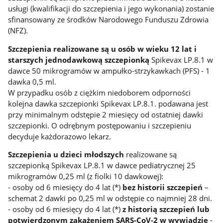
usługi (kwalifikacji do szczepienia i jego wykonania) zostanie
sfinansowany ze środków Narodowego Funduszu Zdrowia
(NFZ).
Szczepienia realizowane są u osób w wieku 12 lat i
starszych jednodawkową szczepionką
Spikevax LP.8.1 w
dawce 50 mikrogramów w ampułko-strzykawkach (PFS) - 1
dawka 0,5 ml.
W przypadku osób z ciężkim niedoborem odporności
kolejna dawka szczepionki Spikevax LP.8.1. podawana jest
przy minimalnym odstępie 2 miesięcy od ostatniej dawki
szczepionki. O odrębnym postępowaniu i szczepieniu
decyduje każdorazowo lekarz.
Szczepienia u dzieci młodszych
realizowane są
szczepionką Spikevax LP.8.1 w dawce pediatrycznej 25
mikrogramów 0,25 ml (z fiolki 10 dawkowej):
- osoby od 6 miesięcy do 4 lat (*)
bez historii szczepień
–
schemat 2 dawki po 0,25 ml w odstępie co najmniej 28 dni.
- osoby od 6 miesięcy do 4 lat (*)
z historią szczepień lub
potwierdzonym zakażeniem SARS-CoV-2 w wywiadzie
-