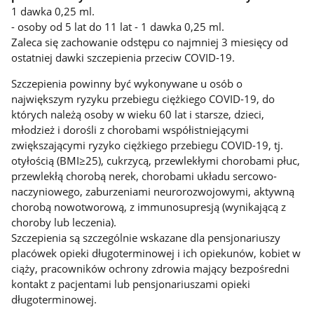
1 dawka 0,25 ml.
- osoby od 5 lat do 11 lat - 1 dawka 0,25 ml.
Zaleca się zachowanie odstępu co najmniej 3 miesięcy od
ostatniej dawki szczepienia przeciw COVID-19.
Szczepienia powinny być wykonywane u osób o
największym ryzyku przebiegu ciężkiego COVID-19, do
których należą osoby w wieku 60 lat i starsze, dzieci,
młodzież i dorośli z chorobami współistniejącymi
zwiększającymi ryzyko ciężkiego przebiegu COVID-19, tj.
otyłością (BMI≥25), cukrzycą, przewlekłymi chorobami płuc,
przewlekłą chorobą nerek, chorobami układu sercowo-
naczyniowego, zaburzeniami neurorozwojowymi, aktywną
chorobą nowotworową, z immunosupresją (wynikającą z
choroby lub leczenia).
Szczepienia są szczególnie wskazane dla pensjonariuszy
placówek opieki długoterminowej i ich opiekunów, kobiet w
ciąży, pracowników ochrony zdrowia mający bezpośredni
kontakt z pacjentami lub pensjonariuszami opieki
długoterminowej.