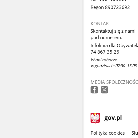
Regon 890723692
KONTAKT
Skontaktuj się z nami
pod numerem:
Infolinia dla Obywatel
74 867 35 26
W dni robocze
w godzinach: 07:30 -15:05
MEDIA SPOŁECZNOŚC
stopka
Strona
gov.pl
gov.pl
główna
gov.pl
Polityka cookies
Sł