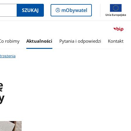
Logowanie
SZUKAJ
mObywatel
do
panelu
Co robimy
Aktualności
Pytania i odpowiedzi
Kontakt
trzeżenia
ę
y