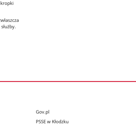
 kropki
zwłaszcza
służby.
Gov.pl
PSSE w Kłodzku