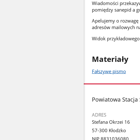
Wiadomości przekazyw
pomiędzy sanepid a go
Apelujemy o rozwagę 
adresów mailowych na
Widok przykładowego 
Materiały
Fałszywe pismo
stopka
Powiatowa Stacja 
ADRES
Stefana Okrzei 16
57-300 Kłodzko
NIP 8831036080