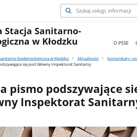
 Stacja Sanitarno-
ogiczna w Kłodzku
O PSSE
Sanitarno-Epidemiologiczna w Kłodzku
Aktualności
Komunikaty i os
dszywające się pod Główny Inspektorat Sanitarny
a pismo podszywające si
wny Inspektorat Sanitarn