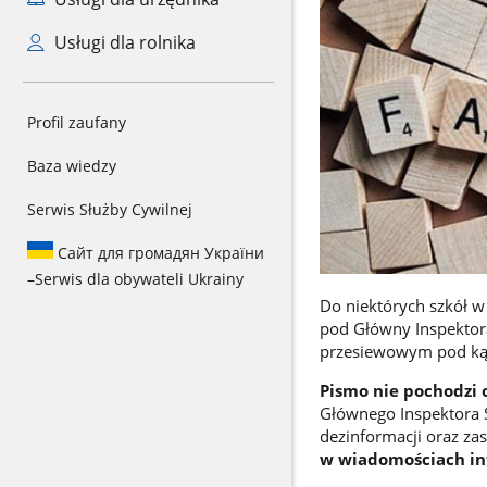
Usługi dla rolnika
Profil zaufany
Baza wiedzy
Serwis Służby Cywilnej
Сайт для громадян України
–
Serwis dla obywateli Ukrainy
Do niektórych szkół w
pod Główny Inspektor
przesiewowym pod kąt
Pismo nie pochodzi 
Głównego Inspektora S
dezinformacji oraz za
w wiadomościach inf