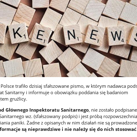
 Polsce trafiło dzisiaj sfałszowane pismo, w którym nadawca pod
at Sanitarny i informuje o obowiązku poddania się badaniom
em gruźlicy.
od Głównego Inspektoratu Sanitarnego
, nie zostało podpisane
anitarnego wz. (sfałszowany podpis) i jest próbą rozpowszechni
siania paniki. Żadne z opisanych w nim działań nie są prowadzon
ormacje są nieprawdziwe i nie należy się do nich stosować