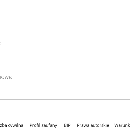
a
IOWE:
użba cywilna
Profil zaufany
BIP
Prawa autorskie
Warunki