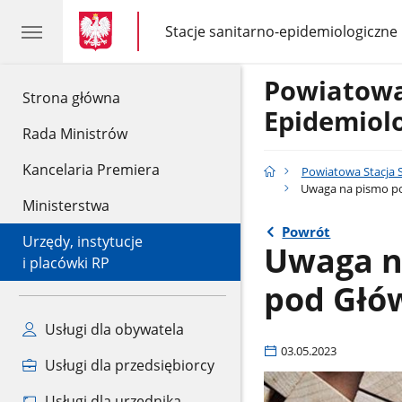
gov.pl
gov.pl
Stacje sanitarno-epidemiologiczne
gov.pl
Stacje
sanitarno-
epidemiologiczne
Powiatowa
gov.pl
Strona główna
Epidemiol
Rada Ministrów
Kancelaria Premiera
Powiatowa Stacja 
Uwaga na pismo po
Ministerstwa
Powrót
Urzędy, instytucje
Uwaga n
i placówki RP
pod Głó
Usługi dla obywatela
03.05.2023
Usługi dla przedsiębiorcy
Usługi dla urzędnika