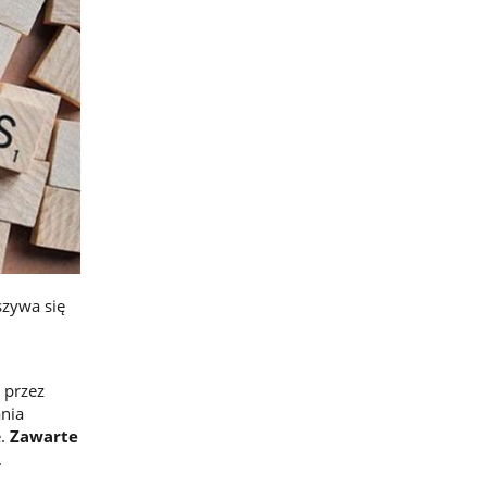
szywa się
 przez
ania
e.
Zawarte
.