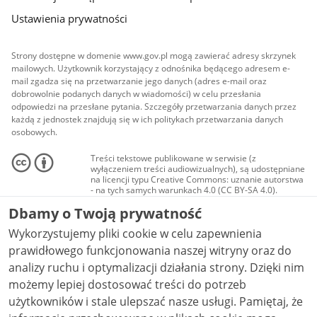
Ustawienia prywatności
Strony dostępne w domenie www.gov.pl mogą zawierać adresy skrzynek
mailowych. Użytkownik korzystający z odnośnika będącego adresem e-
mail zgadza się na przetwarzanie jego danych (adres e-mail oraz
dobrowolnie podanych danych w wiadomości) w celu przesłania
odpowiedzi na przesłane pytania. Szczegóły przetwarzania danych przez
każdą z jednostek znajdują się w ich politykach przetwarzania danych
osobowych.
Treści tekstowe publikowane w serwisie (z
wyłączeniem treści audiowizualnych), są udostępniane
na licencji typu Creative Commons: uznanie autorstwa
- na tych samych warunkach 4.0 (CC BY-SA 4.0).
Materiały audiowizualne, w tym zdjęcia, materiały
Dbamy o Twoją prywatność
audio i wideo, są udostępniane na licencji typu
Creative Commons: uznanie autorstwa użycie
Wykorzystujemy pliki cookie w celu zapewnienia
niekomercyjne - bez utworów zależnych 4.0 (CC BY-
NC-ND 4.0), o ile nie jest to stwierdzone inaczej.
prawidłowego funkcjonowania naszej witryny oraz do
analizy ruchu i optymalizacji działania strony. Dzięki nim
możemy lepiej dostosować treści do potrzeb
użytkowników i stale ulepszać nasze usługi. Pamiętaj, że