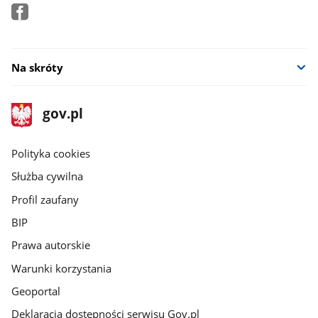
Na skróty
stopka
Strona
gov.pl
gov.pl
główna
gov.pl
Polityka cookies
Służba cywilna
Profil zaufany
BIP
Prawa autorskie
Warunki korzystania
Geoportal
Deklaracja dostępności serwisu Gov.pl