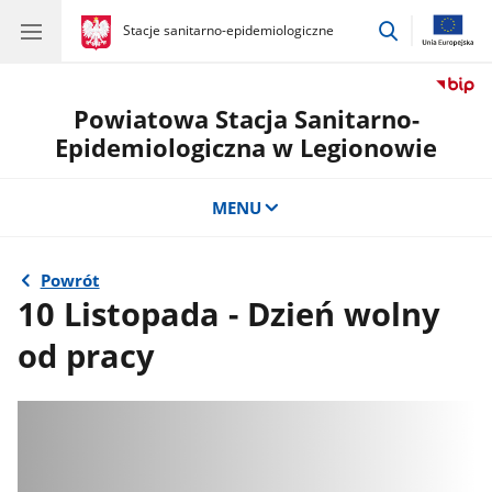
przejdź
gov.pl
Stacje sanitarno-epidemiologiczne
gov.pl
Stacje
do
sanitarno-
wyszukiwar
epidemiologiczne
Powiatowa Stacja Sanitarno-
Epidemiologiczna w Legionowie
MENU
Powrót
10 Listopada - Dzień wolny
od pracy