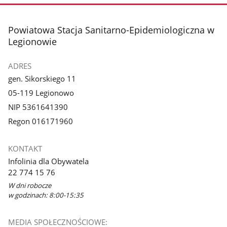
stopka
Powiatowa Stacja Sanitarno-Epidemiologiczna w
Legionowie
ADRES
gen. Sikorskiego 11
05-119 Legionowo
NIP 5361641390
Regon 016171960
KONTAKT
Infolinia dla Obywatela
22 774 15 76
W dni robocze
w godzinach: 8:00-15:35
MEDIA SPOŁECZNOŚCIOWE: