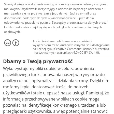
Strony dostępne w domenie www.gov.pl mogą zawierać adresy skrzynek
mailowych. Użytkownik korzystający z odnośnika będącego adresem e-
mail zgadza się na przetwarzanie jego danych (adres e-mail oraz
dobrowolnie podanych danych w wiadomości) w celu przesłania
odpowiedzi na przesłane pytania. Szczegóły przetwarzania danych przez
każdą z jednostek znajdują się w ich politykach przetwarzania danych
osobowych.
Treści tekstowe publikowane w serwisie (z
wyłączeniem treści audiowizualnych), są udostępniane
na licencji typu Creative Commons: uznanie autorstwa
- na tych samych warunkach 4.0 (CC BY-SA 4.0).
Materiały audiowizualne, w tym zdjęcia, materiały
Dbamy o Twoją prywatność
audio i wideo, są udostępniane na licencji typu
Creative Commons: uznanie autorstwa użycie
Wykorzystujemy pliki cookie w celu zapewnienia
niekomercyjne - bez utworów zależnych 4.0 (CC BY-
NC-ND 4.0), o ile nie jest to stwierdzone inaczej.
prawidłowego funkcjonowania naszej witryny oraz do
analizy ruchu i optymalizacji działania strony. Dzięki nim
możemy lepiej dostosować treści do potrzeb
użytkowników i stale ulepszać nasze usługi. Pamiętaj, że
informacje przechowywane w plikach cookie mogą
pozwalać na identyfikację konkretnego urządzenia lub
przeglądarki użytkownika, a więc potencjalnie stanowić