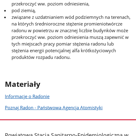
przekroczyć ww. poziom odniesienia,
pod ziemią,
związane z uzdatnianiem wód podziemnych na terenach,
na których średnioroczne stężenie promieniotwórcze
radonu w powietrzu w znacznej liczbie budynków może
przekroczyć ww. poziom odniesienia muszą zapewnić w
tych miejscach pracy pomiar stężenia radonu lub
stężenia energii potencjalnej alfa krótkożyciowych
produktów rozpadu radonu.
Materiały
Informacje o Radonie
Poznaj Radon - Państwowa Agencja Atomistyki
stopka
Powiatowa Stacja Sanitarno-Epidemiologiczna w