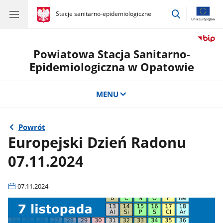
przejdź
gov.pl
Stacje sanitarno-epidemiologiczne
gov.pl
Stacje
do
sanitarno-
wyszukiwar
epidemiologiczne
Powiatowa Stacja Sanitarno-
Epidemiologiczna w Opatowie
MENU
Powrót
Europejski Dzień Radonu
07.11.2024
07.11.2024