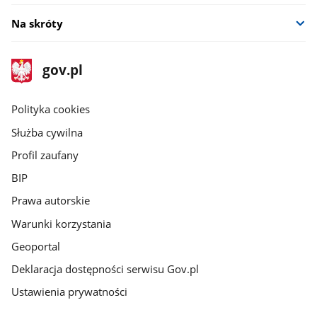
Na skróty
stopka
Strona
gov.pl
gov.pl
główna
gov.pl
Polityka cookies
Służba cywilna
Profil zaufany
BIP
Prawa autorskie
Warunki korzystania
Geoportal
Deklaracja dostępności serwisu Gov.pl
Ustawienia prywatności