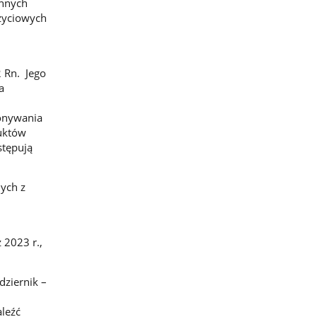
innych
ożyciowych
 Rn. Jego
a
onywania
duktów
stępują
ych z
 2023 r.,
dziernik –
leźć