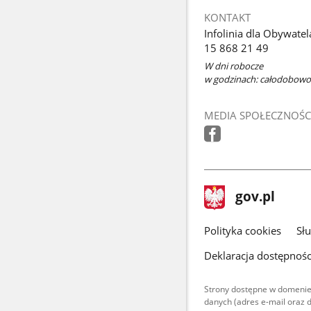
KONTAKT
Infolinia dla Obywatel
15 868 21 49
W dni robocze
w godzinach: całodobowo
MEDIA SPOŁECZNOŚC
stopka
Strona
gov.pl
gov.pl
główna
gov.pl
Polityka cookies
Sł
Deklaracja dostępnośc
Strony dostępne w domenie
danych (adres e-mail oraz 