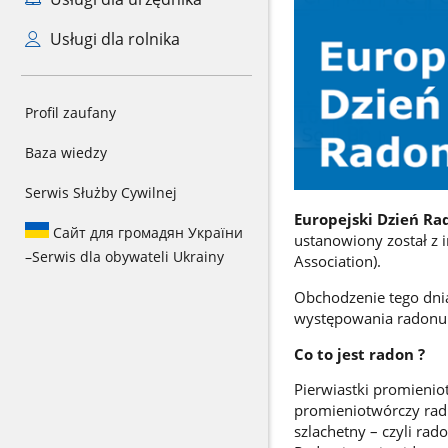
Usługi dla rolnika
Profil zaufany
Baza wiedzy
Serwis Służby Cywilnej
Europejski Dzień R
Сайт для громадян України
ustanowiony został z
–
Serwis dla obywateli Ukrainy
Association).
Obchodzenie tego dnia
występowania radonu i
Co to jest radon ?
Pierwiastki promienio
promieniotwórczy rad 
szlachetny – czyli rad