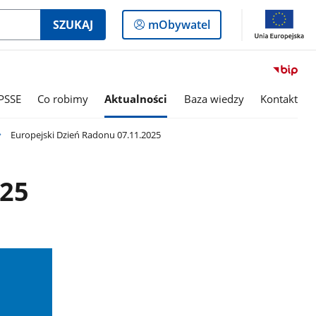
Logowanie
SZUKAJ
mObywatel
do
panelu
PSSE
Co robimy
Aktualności
Baza wiedzy
Kontakt
Europejski Dzień Radonu 07.11.2025
025