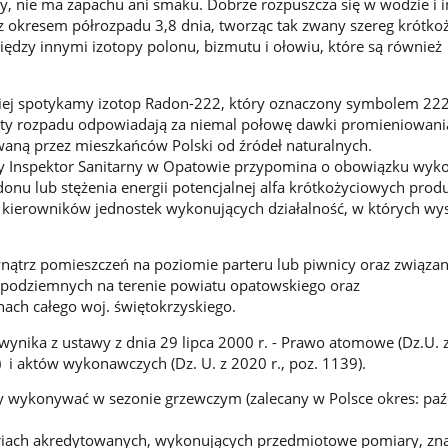
y, nie ma zapachu ani smaku. Dobrze rozpuszcza się w wodzie i 
 z okresem półrozpadu 3,8 dnia, tworząc tak zwany szereg krótk
dzy innymi izotopy polonu, bizmutu i ołowiu, które są również
ciej spotykamy izotop Radon-222, który oznaczony symbolem 222
ty rozpadu odpowiadają za niemal połowę dawki promieniowani
aną przez mieszkańców Polski od źródeł naturalnych.
 Inspektor Sanitarny w Opatowie przypomina o obowiązku wyk
onu lub stężenia energii potencjalnej alfa krótkożyciowych pro
 kierowników jednostek wykonujących działalność, w których wy
ątrz pomieszczeń na poziomie parteru lub piwnicy oraz związan
podziemnych na terenie powiatu opatowskiego oraz
nach całego woj. świętokrzyskiego.
nika z ustawy z dnia 29 lipca 2000 r. - Prawo atomowe (Dz.U. z
) i aktów wykonawczych (Dz. U. z 2020 r., poz. 1139).
y wykonywać w sezonie grzewczym (zalecany w Polsce okres: paź
oriach akredytowanych, wykonujących przedmiotowe pomiary, zna