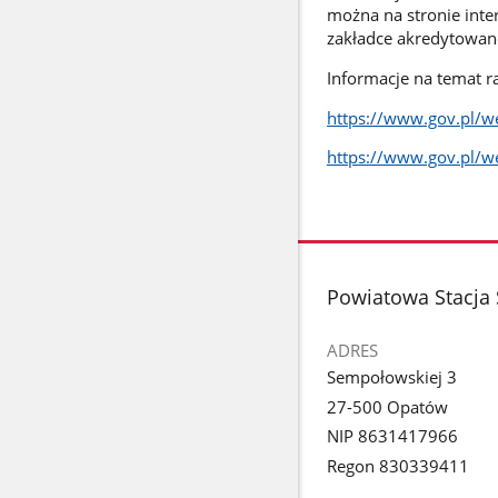
można na stronie inte
zakładce akredytowan
Informacje na temat 
https://www.gov.pl/w
https://www.gov.pl/w
stopka
Powiatowa Stacja
ADRES
Sempołowskiej 3
27-500 Opatów
NIP 8631417966
Regon 830339411