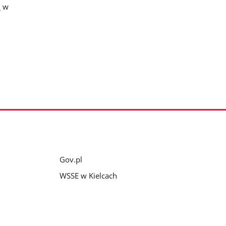
l
w
Gov.pl
WSSE w Kielcach