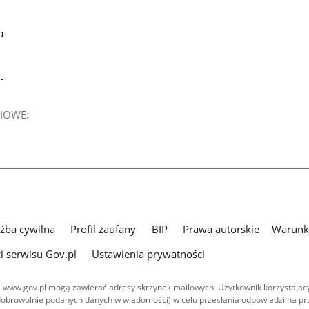
a
-
IOWE:
użba cywilna
Profil zaufany
BIP
Prawa autorskie
Warunki
i serwisu Gov.pl
Ustawienia prywatności
 www.gov.pl mogą zawierać adresy skrzynek mailowych. Użytkownik korzystający
dobrowolnie podanych danych w wiadomości) w celu przesłania odpowiedzi na prz