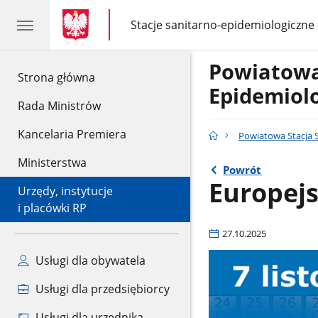
gov.pl
gov.pl
Stacje sanitarno-epidemiologiczne
gov.pl
Stacje
sanitarno-
epidemiologiczne
Powiatowa
gov.pl
Strona główna
Epidemiol
Rada Ministrów
Kancelaria Premiera
Powiatowa Stacja 
Ministerstwa
Powrót
Europejs
Urzędy, instytucje
i placówki RP
27.10.2025
Usługi dla obywatela
Usługi dla przedsiębiorcy
Usługi dla urzędnika