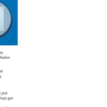
ie,
 Radon
at
ę.
 jest
tuje gaz