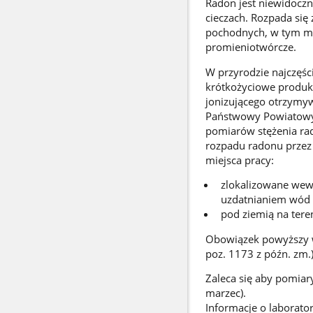
Radon jest niewidoczn
cieczach. Rozpada się
pochodnych, w tym mię
promieniotwórcze.
W przyrodzie najczęś
krótkożyciowe produk
jonizującego otrzymyw
Państwowy Powiatowy
pomiarów stężenia rad
rozpadu radonu przez
miejsca pracy:
zlokalizowane wewn
uzdatnianiem wód 
pod ziemią na tere
Obowiązek powyższy wy
poz. 1173 z późn. zm.
Zaleca się aby pomiar
marzec).
Informacje o laborat