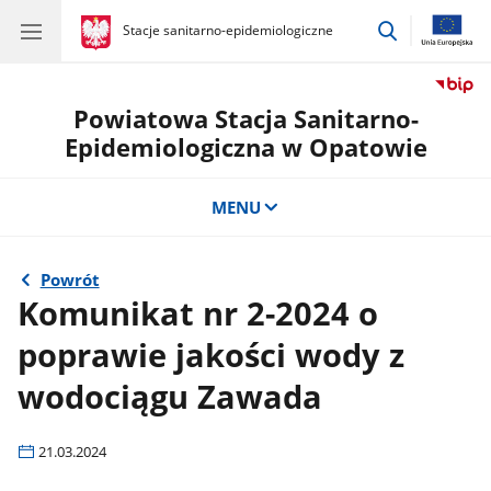
przejdź
gov.pl
Stacje sanitarno-epidemiologiczne
gov.pl
Stacje
do
sanitarno-
wyszukiwar
epidemiologiczne
Powiatowa Stacja Sanitarno-
Epidemiologiczna w Opatowie
MENU
Powrót
Komunikat nr 2-2024 o
poprawie jakości wody z
wodociągu Zawada
21.03.2024