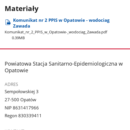
Materiały
Komunikat nr 2 PPIS w Opatowie - wodociag
Zawada
Komunikat​_nr​_2​_PPIS​_w​_Opatowie-​_wodociag​_Zawada.pdf
0.39MB
stopka
Powiatowa Stacja Sanitarno-Epidemiologiczna w
Opatowie
ADRES
Sempołowskiej 3
27-500 Opatów
NIP 8631417966
Regon 830339411