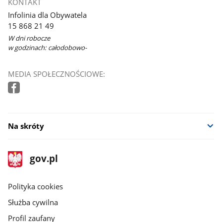
KONTAKT
Infolinia dla Obywatela
15 868 21 49
W dni robocze
w godzinach: całodobowo-
MEDIA SPOŁECZNOŚCIOWE:
Na skróty
stopka
Strona
gov.pl
gov.pl
główna
gov.pl
Polityka cookies
Służba cywilna
Profil zaufany