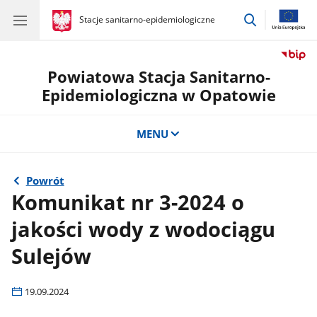
przejdź
gov.pl
Stacje sanitarno-epidemiologiczne
gov.pl
Stacje
do
sanitarno-
wyszukiwar
epidemiologiczne
Powiatowa Stacja Sanitarno-
Epidemiologiczna w Opatowie
MENU
Powrót
Komunikat nr 3-2024 o
jakości wody z wodociągu
Sulejów
19.09.2024