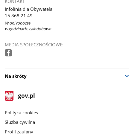
KONTAKT
Infolinia dla Obywatela
15 868 21 49
W dni robocze
w godzinach: całodobowo-
MEDIA SPOŁECZNOŚCIOWE:
Na skróty
stopka
Strona
gov.pl
gov.pl
główna
gov.pl
Polityka cookies
Służba cywilna
Profil zaufany