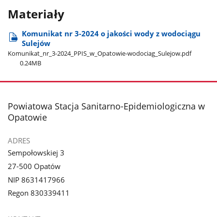
Materiały
Komunikat nr 3-2024 o jakości wody z wodociągu
Sulejów
Komunikat​_nr​_3-2024​_PPIS​_w​_Opatowie-wodociag​_Sulejow.pdf
0.24MB
stopka
Powiatowa Stacja Sanitarno-Epidemiologiczna w
Opatowie
ADRES
Sempołowskiej 3
27-500 Opatów
NIP 8631417966
Regon 830339411