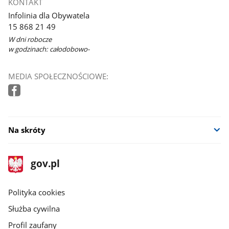
KONTAKT
Infolinia dla Obywatela
15 868 21 49
W dni robocze
w godzinach: całodobowo-
MEDIA SPOŁECZNOŚCIOWE:
Na skróty
stopka
Strona
gov.pl
gov.pl
główna
gov.pl
Polityka cookies
Służba cywilna
Profil zaufany