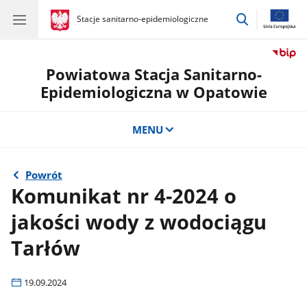
przejdź
gov.pl
Stacje sanitarno-epidemiologiczne
gov.pl
Stacje
do
sanitarno-
wyszukiwar
epidemiologiczne
Powiatowa Stacja Sanitarno-
Epidemiologiczna w Opatowie
MENU
Powrót
Komunikat nr 4-2024 o
jakości wody z wodociągu
Tarłów
19.09.2024