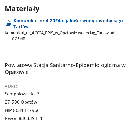
Materiały
Komunikat nr 4-2024 o jakości wody z wodociągu
Tarłów
Komunikat​_nr​_4-2024​_PPIS​_w​_Opatowie-wodociag​_Tarlow.pdf
0.26MB
stopka
Powiatowa Stacja Sanitarno-Epidemiologiczna w
Opatowie
ADRES
Sempołowskiej 3
27-500 Opatów
NIP 8631417966
Regon 830339411