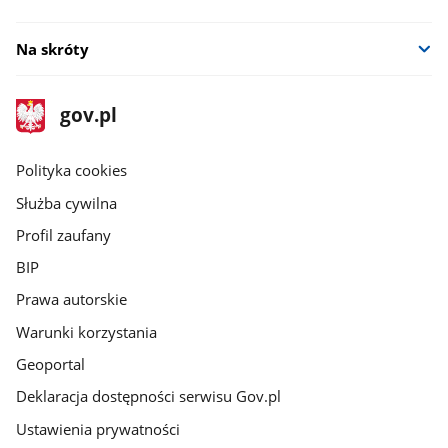
Na skróty
stopka
Strona
gov.pl
gov.pl
główna
gov.pl
Polityka cookies
Służba cywilna
Profil zaufany
BIP
Prawa autorskie
Warunki korzystania
Geoportal
Deklaracja dostępności serwisu Gov.pl
Ustawienia prywatności