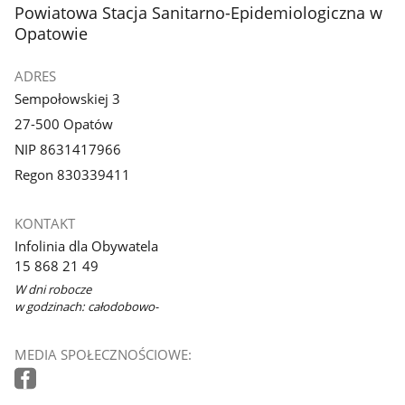
stopka
Powiatowa Stacja Sanitarno-Epidemiologiczna w
Opatowie
ADRES
Sempołowskiej 3
27-500 Opatów
NIP 8631417966
Regon 830339411
KONTAKT
Infolinia dla Obywatela
15 868 21 49
W dni robocze
w godzinach: całodobowo-
MEDIA SPOŁECZNOŚCIOWE: