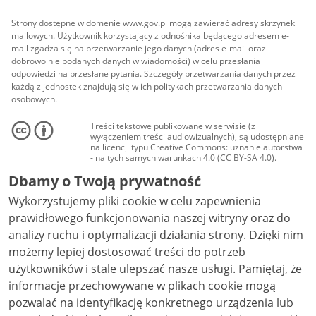
Strony dostępne w domenie www.gov.pl mogą zawierać adresy skrzynek
mailowych. Użytkownik korzystający z odnośnika będącego adresem e-
mail zgadza się na przetwarzanie jego danych (adres e-mail oraz
dobrowolnie podanych danych w wiadomości) w celu przesłania
odpowiedzi na przesłane pytania. Szczegóły przetwarzania danych przez
każdą z jednostek znajdują się w ich politykach przetwarzania danych
osobowych.
Treści tekstowe publikowane w serwisie (z
wyłączeniem treści audiowizualnych), są udostępniane
na licencji typu Creative Commons: uznanie autorstwa
- na tych samych warunkach 4.0 (CC BY-SA 4.0).
Materiały audiowizualne, w tym zdjęcia, materiały
Dbamy o Twoją prywatność
audio i wideo, są udostępniane na licencji typu
Creative Commons: uznanie autorstwa użycie
Wykorzystujemy pliki cookie w celu zapewnienia
niekomercyjne - bez utworów zależnych 4.0 (CC BY-
NC-ND 4.0), o ile nie jest to stwierdzone inaczej.
prawidłowego funkcjonowania naszej witryny oraz do
analizy ruchu i optymalizacji działania strony. Dzięki nim
możemy lepiej dostosować treści do potrzeb
użytkowników i stale ulepszać nasze usługi. Pamiętaj, że
informacje przechowywane w plikach cookie mogą
pozwalać na identyfikację konkretnego urządzenia lub