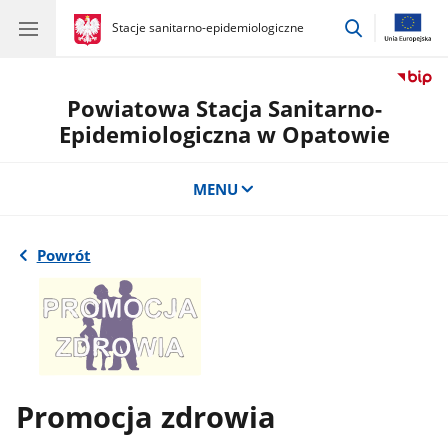
przejdź
gov.pl
Stacje sanitarno-epidemiologiczne
gov.pl
Stacje
do
sanitarno-
wyszukiwar
epidemiologiczne
Powiatowa Stacja Sanitarno-
Epidemiologiczna w Opatowie
MENU
Powrót
Promocja zdrowia