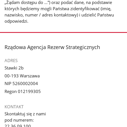
„Żądam dostępu do …”) oraz podać dane, na podstawie
których będziemy mogli Państwa zidentyfikować (imię,
nazwisko, numer / adres kontaktowy) i udzielić Państwu
odpowiedzi.
stopka
Rządowa Agencja Rezerw Strategicznych
ADRES
Stawki 2b
00-193 Warszawa
NIP 5260002004
Regon 012199305
KONTAKT
Skontaktuj się z nami
pod numerem:
22 36 09 100