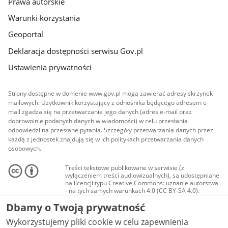
Prawa autorskie
Warunki korzystania
Geoportal
Deklaracja dostępności serwisu Gov.pl
Ustawienia prywatności
Strony dostępne w domenie www.gov.pl mogą zawierać adresy skrzynek
mailowych. Użytkownik korzystający z odnośnika będącego adresem e-
mail zgadza się na przetwarzanie jego danych (adres e-mail oraz
dobrowolnie podanych danych w wiadomości) w celu przesłania
odpowiedzi na przesłane pytania. Szczegóły przetwarzania danych przez
każdą z jednostek znajdują się w ich politykach przetwarzania danych
osobowych.
Treści tekstowe publikowane w serwisie (z
wyłączeniem treści audiowizualnych), są udostępniane
na licencji typu Creative Commons: uznanie autorstwa
- na tych samych warunkach 4.0 (CC BY-SA 4.0).
Materiały audiowizualne, w tym zdjęcia, materiały
Dbamy o Twoją prywatność
audio i wideo, są udostępniane na licencji typu
Creative Commons: uznanie autorstwa użycie
Wykorzystujemy pliki cookie w celu zapewnienia
niekomercyjne - bez utworów zależnych 4.0 (CC BY-