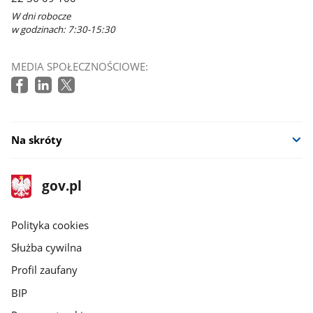
W dni robocze
w godzinach: 7:30-15:30
MEDIA SPOŁECZNOŚCIOWE:
Na skróty
stopka
Strona
gov.pl
gov.pl
główna
gov.pl
Polityka cookies
Służba cywilna
Profil zaufany
BIP