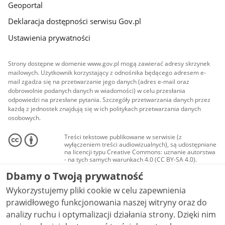
Geoportal
Deklaracja dostępności serwisu Gov.pl
Ustawienia prywatności
Strony dostępne w domenie www.gov.pl mogą zawierać adresy skrzynek
mailowych. Użytkownik korzystający z odnośnika będącego adresem e-
mail zgadza się na przetwarzanie jego danych (adres e-mail oraz
dobrowolnie podanych danych w wiadomości) w celu przesłania
odpowiedzi na przesłane pytania. Szczegóły przetwarzania danych przez
każdą z jednostek znajdują się w ich politykach przetwarzania danych
osobowych.
Treści tekstowe publikowane w serwisie (z
wyłączeniem treści audiowizualnych), są udostępniane
na licencji typu Creative Commons: uznanie autorstwa
- na tych samych warunkach 4.0 (CC BY-SA 4.0).
Materiały audiowizualne, w tym zdjęcia, materiały
Dbamy o Twoją prywatność
audio i wideo, są udostępniane na licencji typu
Creative Commons: uznanie autorstwa użycie
Wykorzystujemy pliki cookie w celu zapewnienia
niekomercyjne - bez utworów zależnych 4.0 (CC BY-
NC-ND 4.0), o ile nie jest to stwierdzone inaczej.
prawidłowego funkcjonowania naszej witryny oraz do
analizy ruchu i optymalizacji działania strony. Dzięki nim