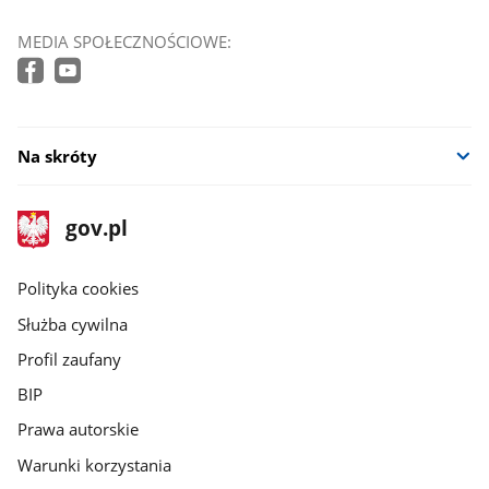
MEDIA SPOŁECZNOŚCIOWE:
Na skróty
stopka
Strona
gov.pl
gov.pl
główna
gov.pl
Polityka cookies
Służba cywilna
Profil zaufany
BIP
Prawa autorskie
Warunki korzystania