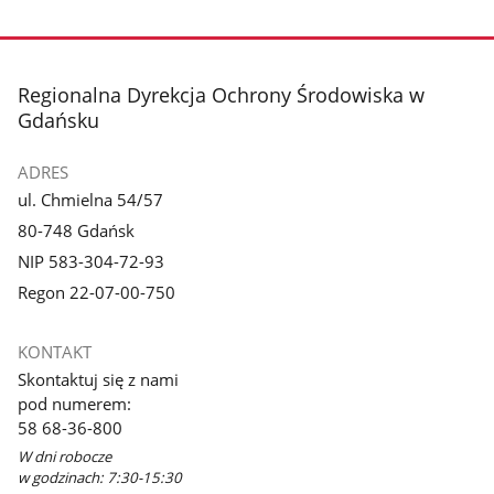
stopka
Regionalna Dyrekcja Ochrony Środowiska w
Gdańsku
ADRES
ul. Chmielna 54/57
80-748 Gdańsk
NIP 583-304-72-93
Regon 22-07-00-750
KONTAKT
Skontaktuj się z nami
pod numerem:
58 68-36-800
W dni robocze
w godzinach: 7:30-15:30