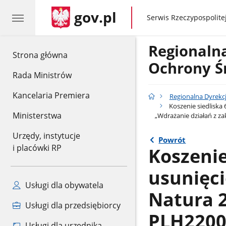
gov.pl
gov.pl
Serwis Rzeczypospolitej
Regionaln
gov.pl
Strona główna
Ochrony Ś
Rada Ministrów
Kancelaria Premiera
Regionalna Dyrekc
Koszenie siedliska
Ministerstwa
„Wdrażanie działań z z
Urzędy, instytucje
Powrót
i placówki RP
Koszenie
usunięc
Usługi dla obywatela
Natura 2
Usługi dla przedsiębiorcy
PLH2200
Usługi dla urzędnika