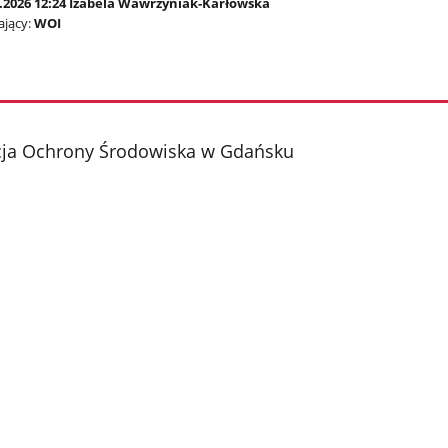
6.2026 12:24 Izabela Wawrzyniak-Karłowska
jący:
WOI
cja Ochrony Środowiska w Gdańsku