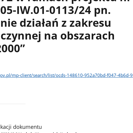
05-IW.01-0113/24 pn.
ie działań z zakresu
 czynnej na obszarach
2000”
gov.pl/mp-client/search/list/ocds-148610-952a70bd-f047-4b6d-9
ikacji dokumentu