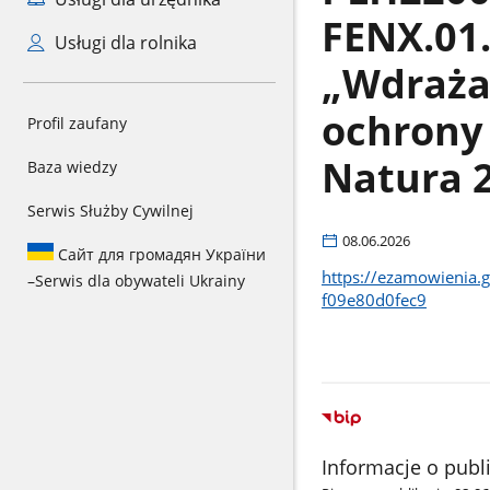
FENX.01.
Usługi dla rolnika
„Wdrażan
ochrony
Profil zaufany
Natura 
Baza wiedzy
Serwis Służby Cywilnej
08.06.2026
Сайт для громадян України
https://ezamowienia.
–
Serwis dla obywateli Ukrainy
f09e80d0fec9
Informacje o publ