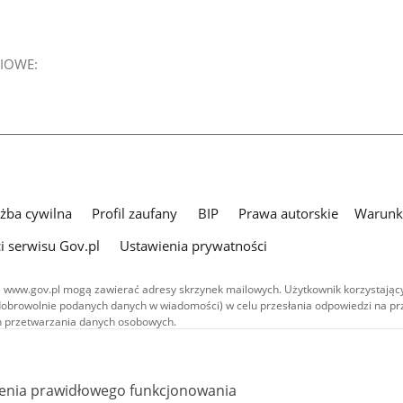
IOWE:
użba cywilna
Profil zaufany
BIP
Prawa autorskie
Warunki
i serwisu Gov.pl
Ustawienia prywatności
 www.gov.pl mogą zawierać adresy skrzynek mailowych. Użytkownik korzystający
dobrowolnie podanych danych w wiadomości) w celu przesłania odpowiedzi na prz
ach przetwarzania danych osobowych.
we publikowane w serwisie (z wyłączeniem treści audiowizualnych), są
 na licencji typu Creative Commons: uznanie autorstwa - na tych samych
 (CC BY-SA 4.0). Materiały audiowizualne, w tym zdjęcia, materiały audio i wideo
ienia prawidłowego funkcjonowania
ane na licencji typu Creative Commons: uznanie autorstwa użycie niekomercyjne 