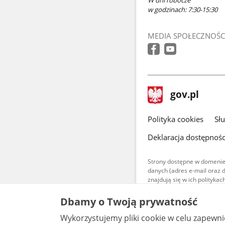
w godzinach: 7:30-15:30
MEDIA SPOŁECZNOŚC
stopka
Strona
gov.pl
gov.pl
główna
gov.pl
Polityka cookies
Sł
Deklaracja dostępnośc
Strony dostępne w domenie
danych (adres e-mail oraz 
znajdują się w ich polityk
Treści teksto
Dbamy o Twoją prywatność
udostępniane
warunkach 4.0
Wykorzystujemy pliki cookie w celu zapewn
są udostępni