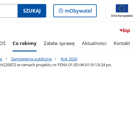
Logowanie
SZUKAJ
mObywatel
do
panelu
OŚ
Co robimy
Załatw sprawę
Aktualności
Kontakt
ne
Zamówienia publiczne
Rok 2026
PLH220072 w ramach projektu nr FENX.01.05-IW.01-0113/24 pn.