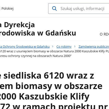
 Polskiej
a Dyrekcja
rodowiska w Gdańsku
O RD
ja Ochrony Środowiska w Gdańsku
Co robimy
Zamówienia publicz
 6120 wraz z usunięciem biomasy w obszarze Natura 2000 Kaszubskie Klify 
akresu ochrony czynnej na obszarach Natura 2000”
 siedliska 6120 wraz z
iem biomasy w obszarze
000 Kaszubskie Klify
72 w ramach projektu nr