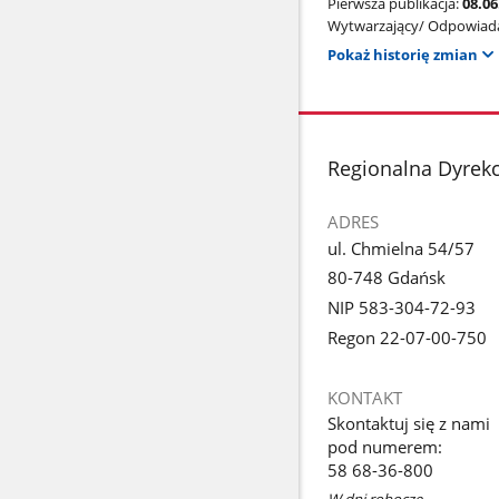
Pierwsza publikacja:
08.0
Wytwarzający/ Odpowiada
Pokaż historię zmian
stopka
Regionalna Dyrek
ADRES
ul. Chmielna 54/57
80-748 Gdańsk
NIP 583-304-72-93
Regon 22-07-00-750
KONTAKT
Skontaktuj się z nami
pod numerem:
58 68-36-800
W dni robocze