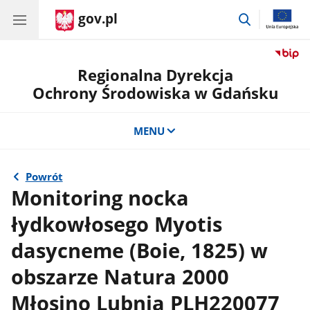
gov.pl
przejdź
do
wyszukiwar
Regionalna Dyrekcja
Ochrony Środowiska w Gdańsku
MENU
Powrót
Monitoring nocka
łydkowłosego Myotis
dasycneme (Boie, 1825) w
obszarze Natura 2000
Młosino Lubnia PLH220077