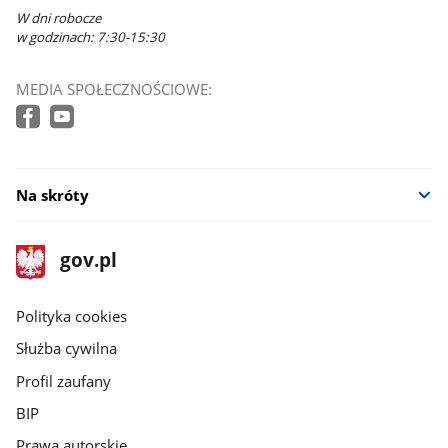
W dni robocze
w godzinach: 7:30-15:30
MEDIA SPOŁECZNOŚCIOWE:
Na skróty
stopka
Strona
gov.pl
gov.pl
główna
gov.pl
Polityka cookies
Służba cywilna
Profil zaufany
BIP
Prawa autorskie