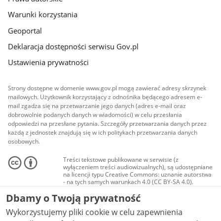
Warunki korzystania
Geoportal
Deklaracja dostępności serwisu Gov.pl
Ustawienia prywatności
Strony dostępne w domenie www.gov.pl mogą zawierać adresy skrzynek
mailowych. Użytkownik korzystający z odnośnika będącego adresem e-
mail zgadza się na przetwarzanie jego danych (adres e-mail oraz
dobrowolnie podanych danych w wiadomości) w celu przesłania
odpowiedzi na przesłane pytania. Szczegóły przetwarzania danych przez
każdą z jednostek znajdują się w ich politykach przetwarzania danych
osobowych.
Treści tekstowe publikowane w serwisie (z
wyłączeniem treści audiowizualnych), są udostępniane
na licencji typu Creative Commons: uznanie autorstwa
- na tych samych warunkach 4.0 (CC BY-SA 4.0).
Materiały audiowizualne, w tym zdjęcia, materiały
Dbamy o Twoją prywatność
audio i wideo, są udostępniane na licencji typu
Creative Commons: uznanie autorstwa użycie
Wykorzystujemy pliki cookie w celu zapewnienia
niekomercyjne - bez utworów zależnych 4.0 (CC BY-
NC-ND 4.0), o ile nie jest to stwierdzone inaczej.