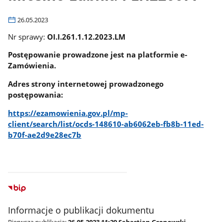
26.05.2023
Nr sprawy:
OI.I.261.1.12.2023.LM
Postępowanie prowadzone jest na platformie e-
Zamówienia.
Adres strony internetowej prowadzonego
postępowania:
https://ezamowienia.gov.pl/mp-
client/search/list/ocds-148610-ab6062eb-fb8b-11ed-
b70f-ae2d9e28ec7b
Informacje o publikacji dokumentu