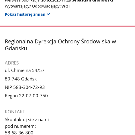
Pierwsza publikacja:
26.05.2023 11:29 Sebastian Gronowski
Wytwarzający/ Odpowiadający:
WOI
Pokaż historię zmian
stopka
Regionalna Dyrekcja Ochrony Środowiska w
Gdańsku
ADRES
ul. Chmielna 54/57
80-748 Gdańsk
NIP 583-304-72-93
Regon 22-07-00-750
KONTAKT
Skontaktuj się z nami
pod numerem:
58 68-36-800