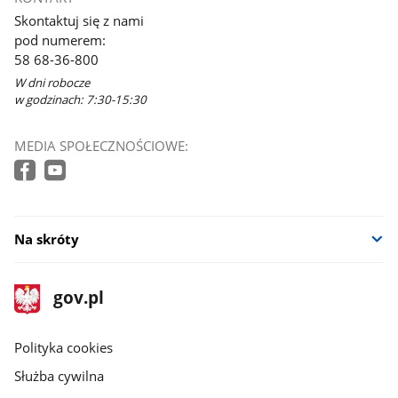
Skontaktuj się z nami
pod numerem:
58 68-36-800
W dni robocze
w godzinach: 7:30-15:30
MEDIA SPOŁECZNOŚCIOWE:
Na skróty
stopka
Strona
gov.pl
gov.pl
główna
gov.pl
Polityka cookies
Służba cywilna