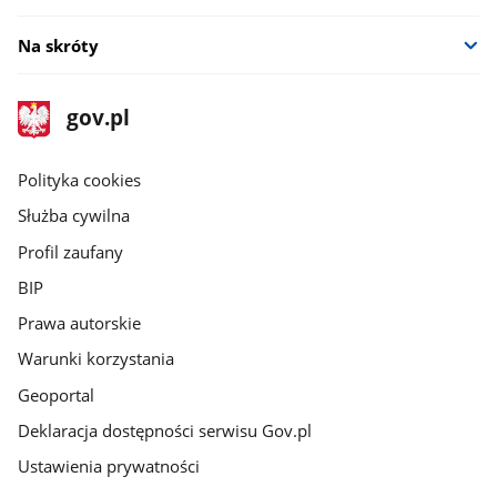
Na skróty
stopka
Strona
gov.pl
gov.pl
główna
gov.pl
Polityka cookies
Służba cywilna
Profil zaufany
BIP
Prawa autorskie
Warunki korzystania
Geoportal
Deklaracja dostępności serwisu Gov.pl
Ustawienia prywatności