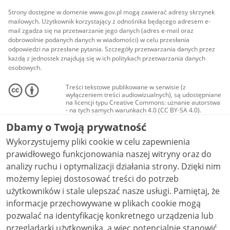
Strony dostępne w domenie www.gov.pl mogą zawierać adresy skrzynek
mailowych. Użytkownik korzystający z odnośnika będącego adresem e-
mail zgadza się na przetwarzanie jego danych (adres e-mail oraz
dobrowolnie podanych danych w wiadomości) w celu przesłania
odpowiedzi na przesłane pytania. Szczegóły przetwarzania danych przez
każdą z jednostek znajdują się w ich politykach przetwarzania danych
osobowych.
Treści tekstowe publikowane w serwisie (z
wyłączeniem treści audiowizualnych), są udostępniane
na licencji typu Creative Commons: uznanie autorstwa
- na tych samych warunkach 4.0 (CC BY-SA 4.0).
Materiały audiowizualne, w tym zdjęcia, materiały
Dbamy o Twoją prywatność
audio i wideo, są udostępniane na licencji typu
Creative Commons: uznanie autorstwa użycie
Wykorzystujemy pliki cookie w celu zapewnienia
niekomercyjne - bez utworów zależnych 4.0 (CC BY-
NC-ND 4.0), o ile nie jest to stwierdzone inaczej.
prawidłowego funkcjonowania naszej witryny oraz do
analizy ruchu i optymalizacji działania strony. Dzięki nim
możemy lepiej dostosować treści do potrzeb
użytkowników i stale ulepszać nasze usługi. Pamiętaj, że
informacje przechowywane w plikach cookie mogą
pozwalać na identyfikację konkretnego urządzenia lub
przeglądarki użytkownika, a więc potencjalnie stanowić