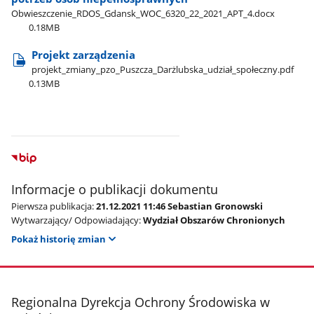
Obwieszczenie​_RDOS​_Gdansk​_WOC​_6320​_22​_2021​_APT​_4.docx
0.18MB
Projekt zarządzenia
projekt​_zmiany​_pzo​_Puszcza​_Darżlubska​_udział​_społeczny.pdf
0.13MB
Informacje o publikacji dokumentu
Pierwsza publikacja:
21.12.2021 11:46 Sebastian Gronowski
Wytwarzający/ Odpowiadający:
Wydział Obszarów Chronionych
Pokaż historię zmian
stopka
Regionalna Dyrekcja Ochrony Środowiska w