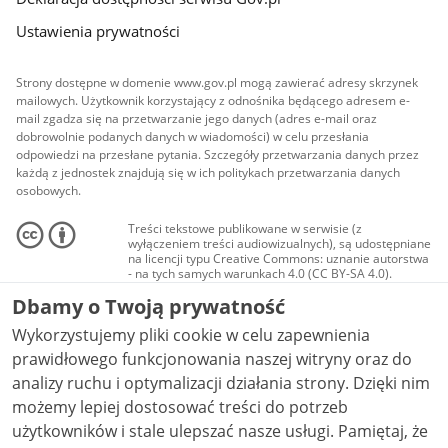
Ustawienia prywatności
Strony dostępne w domenie www.gov.pl mogą zawierać adresy skrzynek
mailowych. Użytkownik korzystający z odnośnika będącego adresem e-
mail zgadza się na przetwarzanie jego danych (adres e-mail oraz
dobrowolnie podanych danych w wiadomości) w celu przesłania
odpowiedzi na przesłane pytania. Szczegóły przetwarzania danych przez
każdą z jednostek znajdują się w ich politykach przetwarzania danych
osobowych.
Treści tekstowe publikowane w serwisie (z
wyłączeniem treści audiowizualnych), są udostępniane
na licencji typu Creative Commons: uznanie autorstwa
- na tych samych warunkach 4.0 (CC BY-SA 4.0).
Materiały audiowizualne, w tym zdjęcia, materiały
Dbamy o Twoją prywatność
audio i wideo, są udostępniane na licencji typu
Creative Commons: uznanie autorstwa użycie
Wykorzystujemy pliki cookie w celu zapewnienia
niekomercyjne - bez utworów zależnych 4.0 (CC BY-
NC-ND 4.0), o ile nie jest to stwierdzone inaczej.
prawidłowego funkcjonowania naszej witryny oraz do
analizy ruchu i optymalizacji działania strony. Dzięki nim
możemy lepiej dostosować treści do potrzeb
użytkowników i stale ulepszać nasze usługi. Pamiętaj, że