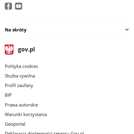
Na skróty
stopka
Strona
gov.pl
gov.pl
główna
gov.pl
Polityka cookies
Służba cywilna
Profil zaufany
BIP
Prawa autorskie
Warunki korzystania
Geoportal
Deklaracja dostępności serwisu Gov.pl