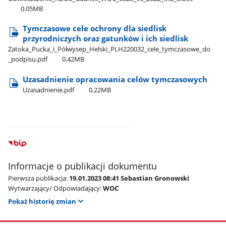
0.05MB
Tymczasowe cele ochrony dla siedlisk
przyrodniczych oraz gatunków i ich siedlisk
Zatoka​_Pucka​_i​_Półwysep​_Helski​_PLH220032​_cele​_tymczasowe​_do​
_podpisu.pdf
0.42MB
Uzasadnienie opracowania celów tymczasowych
Uzasadnienie.pdf
0.22MB
Informacje o publikacji dokumentu
Pierwsza publikacja:
19.01.2023 08:41 Sebastian Gronowski
Wytwarzający/ Odpowiadający:
WOC
Pokaż historię zmian