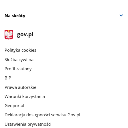
Na skróty
stopka
Strona
gov.pl
gov.pl
główna
gov.pl
Polityka cookies
Służba cywilna
Profil zaufany
BIP
Prawa autorskie
Warunki korzystania
Geoportal
Deklaracja dostępności serwisu Gov.pl
Ustawienia prywatności