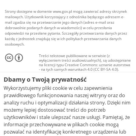
Strony dostępne w domenie www.gov.pl mogą zawierać adresy skrzynek
mailowych. Użytkownik korzystający z odnośnika będącego adresem e-
mail zgadza się na przetwarzanie jego danych (adres e-mail oraz
dobrowolnie podanych danych w wiadomości) w celu przesłania
odpowiedzi na przesłane pytania. Szczegóły przetwarzania danych przez
każdą z jednostek znajdują się w ich politykach przetwarzania danych
osobowych.
Treści tekstowe publikowane w serwisie (z
wyłączeniem treści audiowizualnych), są udostępniane
na licencji typu Creative Commons: uznanie autorstwa
- na tych samych warunkach 4.0 (CC BY-SA 4.0).
Materiały audiowizualne, w tym zdjęcia, materiały
Dbamy o Twoją prywatność
audio i wideo, są udostępniane na licencji typu
Creative Commons: uznanie autorstwa użycie
Wykorzystujemy pliki cookie w celu zapewnienia
niekomercyjne - bez utworów zależnych 4.0 (CC BY-
NC-ND 4.0), o ile nie jest to stwierdzone inaczej.
prawidłowego funkcjonowania naszej witryny oraz do
analizy ruchu i optymalizacji działania strony. Dzięki nim
możemy lepiej dostosować treści do potrzeb
użytkowników i stale ulepszać nasze usługi. Pamiętaj, że
informacje przechowywane w plikach cookie mogą
pozwalać na identyfikację konkretnego urządzenia lub