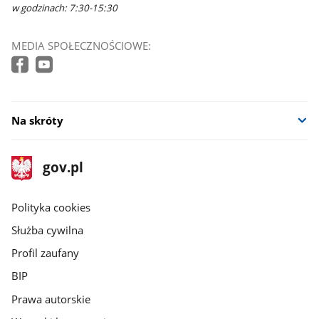
w godzinach: 7:30-15:30
MEDIA SPOŁECZNOŚCIOWE:
Na skróty
stopka
Strona
gov.pl
gov.pl
główna
gov.pl
Polityka cookies
Służba cywilna
Profil zaufany
BIP
Prawa autorskie