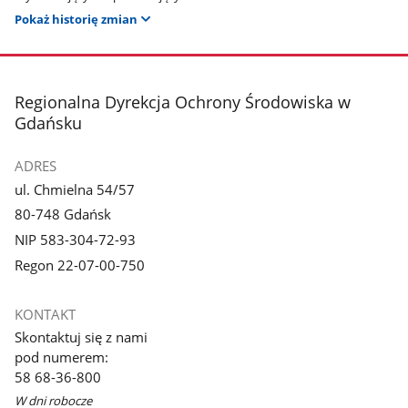
Pokaż historię zmian
stopka
Regionalna Dyrekcja Ochrony Środowiska w
Gdańsku
ADRES
ul. Chmielna 54/57
80-748 Gdańsk
NIP 583-304-72-93
Regon 22-07-00-750
KONTAKT
Skontaktuj się z nami
pod numerem:
58 68-36-800
W dni robocze