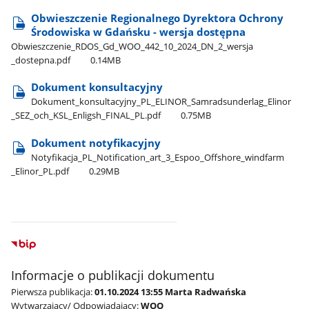
Obwieszczenie Regionalnego Dyrektora Ochrony
Środowiska w Gdańsku - wersja dostępna
Obwieszczenie​_RDOS​_Gd​_WOO​_442​_10​_2024​_DN​_2​_wersja​
_dostepna.pdf
0.14MB
Dokument konsultacyjny
Dokument​_konsultacyjny​_PL​_ELINOR​_Samradsunderlag​_Elinor​
_SEZ​_och​_KSL​_Enligsh​_FINAL​_PL.pdf
0.75MB
Dokument notyfikacyjny
Notyfikacja​_PL​_Notification​_art​_3​_Espoo​_Offshore​_windfarm​
_Elinor​_PL.pdf
0.29MB
Informacje o publikacji dokumentu
Pierwsza publikacja:
01.10.2024 13:55 Marta Radwańska
Wytwarzający/ Odpowiadający:
WOO