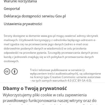
Warunki korzystania
Geoportal
Deklaracja dostępności serwisu Gov.pl
Ustawienia prywatności
Strony dostępne w domenie www.gov.pl mogą zawierać adresy skrzynek
mailowych. Użytkownik korzystający z odnośnika będącego adresem e-
mail zgadza się na przetwarzanie jego danych (adres e-mail oraz
dobrowolnie podanych danych w wiadomości) w celu przesłania
odpowiedzi na przesłane pytania. Szczegóły przetwarzania danych przez
każdą z jednostek znajdują się w ich politykach przetwarzania danych
osobowych.
Treści tekstowe publikowane w serwisie (z
wyłączeniem treści audiowizualnych), są udostępniane
na licencji typu Creative Commons: uznanie autorstwa
- na tych samych warunkach 4.0 (CC BY-SA 4.0).
Materiały audiowizualne, w tym zdjęcia, materiały
Dbamy o Twoją prywatność
audio i wideo, są udostępniane na licencji typu
Creative Commons: uznanie autorstwa użycie
Wykorzystujemy pliki cookie w celu zapewnienia
niekomercyjne - bez utworów zależnych 4.0 (CC BY-
NC-ND 4.0), o ile nie jest to stwierdzone inaczej.
prawidłowego funkcjonowania naszej witryny oraz do