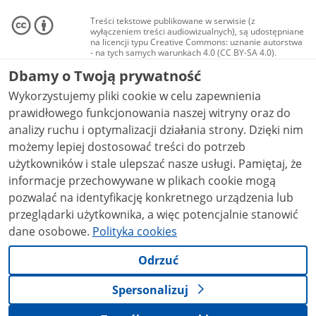
Treści tekstowe publikowane w serwisie (z
wyłączeniem treści audiowizualnych), są udostępniane
na licencji typu Creative Commons: uznanie autorstwa
- na tych samych warunkach 4.0 (CC BY-SA 4.0).
Materiały audiowizualne, w tym zdjęcia, materiały
Dbamy o Twoją prywatność
audio i wideo, są udostępniane na licencji typu
Creative Commons: uznanie autorstwa użycie
Wykorzystujemy pliki cookie w celu zapewnienia
niekomercyjne - bez utworów zależnych 4.0 (CC BY-
NC-ND 4.0), o ile nie jest to stwierdzone inaczej.
prawidłowego funkcjonowania naszej witryny oraz do
analizy ruchu i optymalizacji działania strony. Dzięki nim
możemy lepiej dostosować treści do potrzeb
użytkowników i stale ulepszać nasze usługi. Pamiętaj, że
informacje przechowywane w plikach cookie mogą
pozwalać na identyfikację konkretnego urządzenia lub
przeglądarki użytkownika, a więc potencjalnie stanowić
dane osobowe.
Polityka cookies
Odrzuć
Spersonalizuj