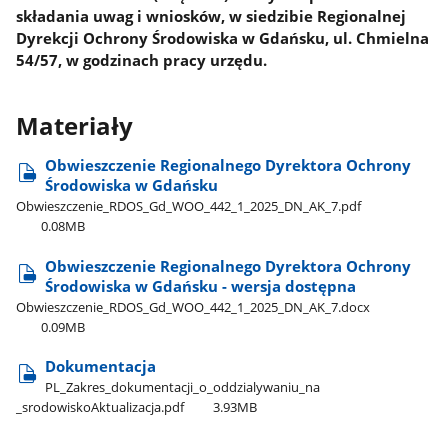
składania uwag i wniosków, w siedzibie Regionalnej
Dyrekcji Ochrony Środowiska w Gdańsku, ul. Chmielna
54/57, w godzinach pracy urzędu.
Materiały
Obwieszczenie Regionalnego Dyrektora Ochrony
Środowiska w Gdańsku
Obwieszczenie​_RDOS​_Gd​_WOO​_442​_1​_2025​_DN​_AK​_7.pdf
0.08MB
Obwieszczenie Regionalnego Dyrektora Ochrony
Środowiska w Gdańsku - wersja dostępna
Obwieszczenie​_RDOS​_Gd​_WOO​_442​_1​_2025​_DN​_AK​_7.docx
0.09MB
Dokumentacja
PL​_Zakres​_dokumentacji​_o​_oddzialywaniu​_na​
_srodowiskoAktualizacja.pdf
3.93MB