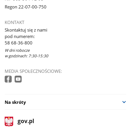
Regon 22-07-00-750
KONTAKT
Skontaktuj się z nami
pod numerem:
58 68-36-800
W dni robocze
w godzinach: 7:30-15:30
MEDIA SPOŁECZNOŚCIOWE:
Na skróty
stopka
Strona
gov.pl
gov.pl
główna