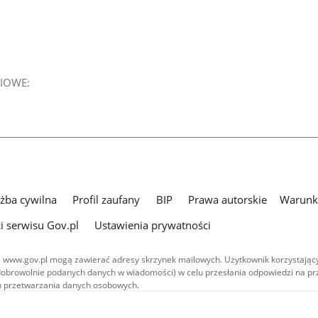
IOWE:
użba cywilna
Profil zaufany
BIP
Prawa autorskie
Warunki
i serwisu Gov.pl
Ustawienia prywatności
 www.gov.pl mogą zawierać adresy skrzynek mailowych. Użytkownik korzystający
dobrowolnie podanych danych w wiadomości) w celu przesłania odpowiedzi na prz
ach przetwarzania danych osobowych.
we publikowane w serwisie (z wyłączeniem treści audiowizualnych), są