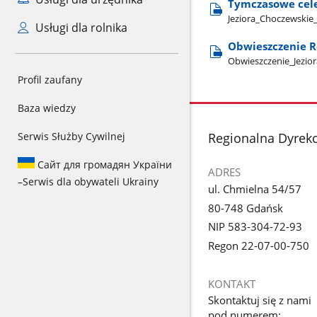
Tymczasowe cele 
Jeziora​_Choczewskie
Usługi dla rolnika
Obwieszczenie R
Obwieszczenie​_Jezio
Profil zaufany
Baza wiedzy
stopka
Serwis Służby Cywilnej
Regionalna Dyrek
Сайт для громадян України
ADRES
–
Serwis dla obywateli Ukrainy
ul. Chmielna 54/57
80-748 Gdańsk
NIP 583-304-72-93
Regon 22-07-00-750
KONTAKT
Skontaktuj się z nami
pod numerem: