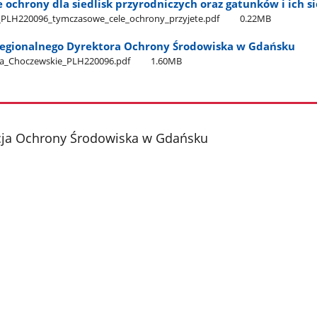
ochrony dla siedlisk przyrodniczych oraz gatunków i ich si
​_PLH220096​_tymczasowe​_cele​_ochrony​_przyjete.pdf
0.22MB
egionalnego Dyrektora Ochrony Środowiska w Gdańsku
ra​_Choczewskie​_PLH220096.pdf
1.60MB
cja Ochrony Środowiska w Gdańsku