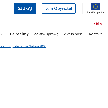
Logowanie
SZUKAJ
mObywatel
do
panelu
OŚ
Co robimy
Załatw sprawę
Aktualności
Kontakt
e ochrony obszarów Natura 2000