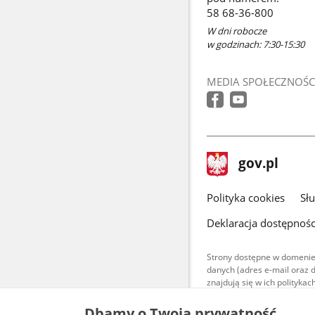
58 68-36-800
W dni robocze
w godzinach: 7:30-15:30
MEDIA SPOŁECZNOŚC
stopka
Strona
gov.pl
gov.pl
główna
gov.pl
Polityka cookies
Sł
Deklaracja dostępnośc
Strony dostępne w domenie
danych (adres e-mail oraz 
znajdują się w ich polityk
Treści teksto
Dbamy o Twoją prywatność