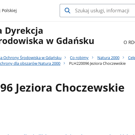
 Polskiej
a Dyrekcja
rodowiska w Gdańsku
O RD
ja Ochrony Środowiska w Gdańsku
Co robimy
Natura 2000
Cel
chrony dla obszarów Natura 2000
PLH220096 Jeziora Choczewskie
96 Jeziora Choczewskie