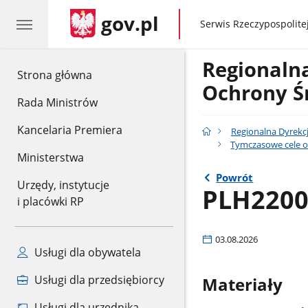
gov.pl
gov.pl
Serwis Rzeczypospolitej
Regionaln
gov.pl
Strona główna
Ochrony Ś
Rada Ministrów
Kancelaria Premiera
Regionalna Dyrekc
Tymczasowe cele o
Ministerstwa
Powrót
Urzędy, instytucje
PLH2200
i placówki RP
03.08.2026
Usługi dla obywatela
Usługi dla przedsiębiorcy
Materiały
Usługi dla urzędnika