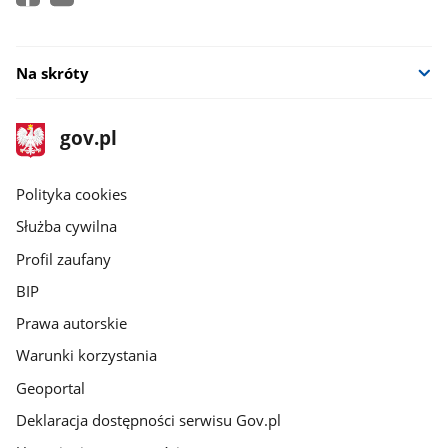
Na skróty
stopka
Strona
gov.pl
gov.pl
główna
gov.pl
Polityka cookies
Służba cywilna
Profil zaufany
BIP
Prawa autorskie
Warunki korzystania
Geoportal
Deklaracja dostępności serwisu Gov.pl