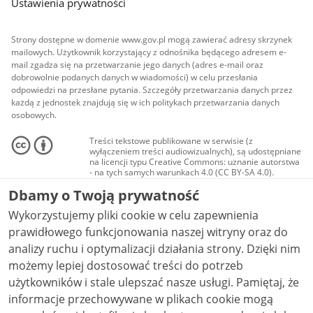
Ustawienia prywatności
Strony dostępne w domenie www.gov.pl mogą zawierać adresy skrzynek
mailowych. Użytkownik korzystający z odnośnika będącego adresem e-
mail zgadza się na przetwarzanie jego danych (adres e-mail oraz
dobrowolnie podanych danych w wiadomości) w celu przesłania
odpowiedzi na przesłane pytania. Szczegóły przetwarzania danych przez
każdą z jednostek znajdują się w ich politykach przetwarzania danych
osobowych.
Treści tekstowe publikowane w serwisie (z
wyłączeniem treści audiowizualnych), są udostępniane
na licencji typu Creative Commons: uznanie autorstwa
- na tych samych warunkach 4.0 (CC BY-SA 4.0).
Materiały audiowizualne, w tym zdjęcia, materiały
Dbamy o Twoją prywatność
audio i wideo, są udostępniane na licencji typu
Creative Commons: uznanie autorstwa użycie
Wykorzystujemy pliki cookie w celu zapewnienia
niekomercyjne - bez utworów zależnych 4.0 (CC BY-
NC-ND 4.0), o ile nie jest to stwierdzone inaczej.
prawidłowego funkcjonowania naszej witryny oraz do
analizy ruchu i optymalizacji działania strony. Dzięki nim
możemy lepiej dostosować treści do potrzeb
użytkowników i stale ulepszać nasze usługi. Pamiętaj, że
informacje przechowywane w plikach cookie mogą