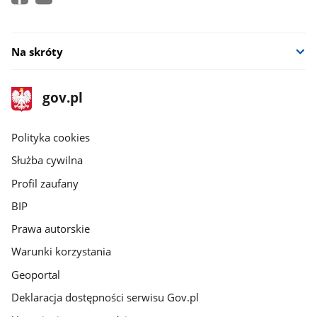
Na skróty
stopka
Strona
gov.pl
gov.pl
główna
gov.pl
Polityka cookies
Służba cywilna
Profil zaufany
BIP
Prawa autorskie
Warunki korzystania
Geoportal
Deklaracja dostępności serwisu Gov.pl