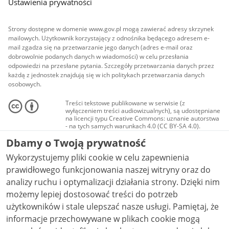
Ustawienia prywatności
Strony dostępne w domenie www.gov.pl mogą zawierać adresy skrzynek
mailowych. Użytkownik korzystający z odnośnika będącego adresem e-
mail zgadza się na przetwarzanie jego danych (adres e-mail oraz
dobrowolnie podanych danych w wiadomości) w celu przesłania
odpowiedzi na przesłane pytania. Szczegóły przetwarzania danych przez
każdą z jednostek znajdują się w ich politykach przetwarzania danych
osobowych.
Treści tekstowe publikowane w serwisie (z
wyłączeniem treści audiowizualnych), są udostępniane
na licencji typu Creative Commons: uznanie autorstwa
- na tych samych warunkach 4.0 (CC BY-SA 4.0).
Materiały audiowizualne, w tym zdjęcia, materiały
Dbamy o Twoją prywatność
audio i wideo, są udostępniane na licencji typu
Creative Commons: uznanie autorstwa użycie
Wykorzystujemy pliki cookie w celu zapewnienia
niekomercyjne - bez utworów zależnych 4.0 (CC BY-
NC-ND 4.0), o ile nie jest to stwierdzone inaczej.
prawidłowego funkcjonowania naszej witryny oraz do
analizy ruchu i optymalizacji działania strony. Dzięki nim
możemy lepiej dostosować treści do potrzeb
użytkowników i stale ulepszać nasze usługi. Pamiętaj, że
informacje przechowywane w plikach cookie mogą