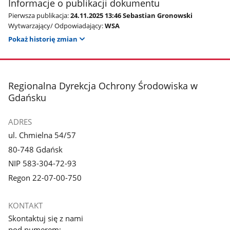
Informacje o publikacji dokumentu
Pierwsza publikacja:
24.11.2025 13:46 Sebastian Gronowski
Wytwarzający/ Odpowiadający:
WSA
Pokaż historię zmian
stopka
Regionalna Dyrekcja Ochrony Środowiska w
Gdańsku
ADRES
ul. Chmielna 54/57
80-748 Gdańsk
NIP 583-304-72-93
Regon 22-07-00-750
KONTAKT
Skontaktuj się z nami
pod numerem: