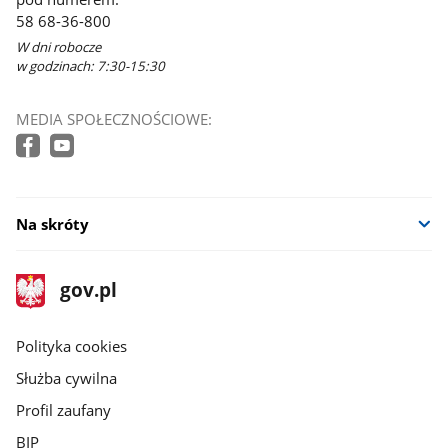
58 68-36-800
W dni robocze
w godzinach: 7:30-15:30
MEDIA SPOŁECZNOŚCIOWE:
Na skróty
stopka
Strona
gov.pl
gov.pl
główna
gov.pl
Polityka cookies
Służba cywilna
Profil zaufany
BIP