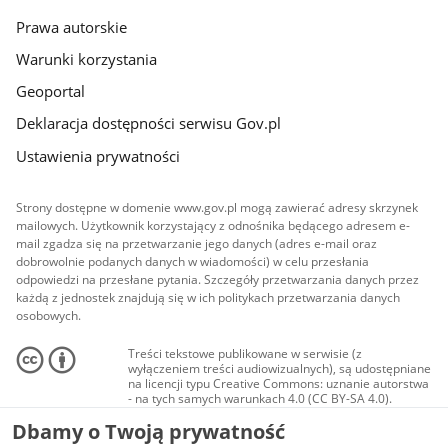
Prawa autorskie
Warunki korzystania
Geoportal
Deklaracja dostępności serwisu Gov.pl
Ustawienia prywatności
Strony dostępne w domenie www.gov.pl mogą zawierać adresy skrzynek
mailowych. Użytkownik korzystający z odnośnika będącego adresem e-
mail zgadza się na przetwarzanie jego danych (adres e-mail oraz
dobrowolnie podanych danych w wiadomości) w celu przesłania
odpowiedzi na przesłane pytania. Szczegóły przetwarzania danych przez
każdą z jednostek znajdują się w ich politykach przetwarzania danych
osobowych.
Treści tekstowe publikowane w serwisie (z
wyłączeniem treści audiowizualnych), są udostępniane
na licencji typu Creative Commons: uznanie autorstwa
- na tych samych warunkach 4.0 (CC BY-SA 4.0).
Materiały audiowizualne, w tym zdjęcia, materiały
Dbamy o Twoją prywatność
audio i wideo, są udostępniane na licencji typu
Creative Commons: uznanie autorstwa użycie