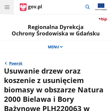
gov.pl
przejdź
do
wyszukiwar
Regionalna Dyrekcja
Ochrony Środowiska w Gdańsku
MENU
Powrót
Usuwanie drzew oraz
koszenie z usunięciem
biomasy w obszarze Natura
2000 Bielawa i Bory
Bażynowe PLH220063 w