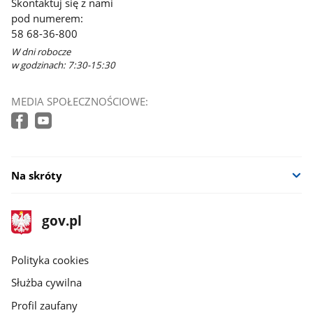
Skontaktuj się z nami
pod numerem:
58 68-36-800
W dni robocze
w godzinach: 7:30-15:30
MEDIA SPOŁECZNOŚCIOWE:
Na skróty
stopka
Strona
gov.pl
gov.pl
główna
gov.pl
Polityka cookies
Służba cywilna
Profil zaufany