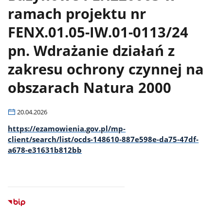
ramach projektu nr
FENX.01.05-IW.01-0113/24
pn. Wdrażanie działań z
zakresu ochrony czynnej na
obszarach Natura 2000
20.04.2026
https://ezamowienia.gov.pl/mp-
client/search/list/
ocds-148610-887e598e-da75-47df-
a678-e31631b812bb