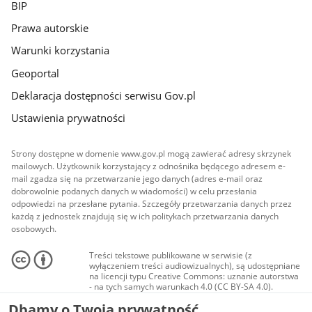
BIP
Prawa autorskie
Warunki korzystania
Geoportal
Deklaracja dostępności serwisu Gov.pl
Ustawienia prywatności
Strony dostępne w domenie www.gov.pl mogą zawierać adresy skrzynek
mailowych. Użytkownik korzystający z odnośnika będącego adresem e-
mail zgadza się na przetwarzanie jego danych (adres e-mail oraz
dobrowolnie podanych danych w wiadomości) w celu przesłania
odpowiedzi na przesłane pytania. Szczegóły przetwarzania danych przez
każdą z jednostek znajdują się w ich politykach przetwarzania danych
osobowych.
Treści tekstowe publikowane w serwisie (z
wyłączeniem treści audiowizualnych), są udostępniane
na licencji typu Creative Commons: uznanie autorstwa
- na tych samych warunkach 4.0 (CC BY-SA 4.0).
Materiały audiowizualne, w tym zdjęcia, materiały
Dbamy o Twoją prywatność
audio i wideo, są udostępniane na licencji typu