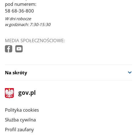
pod numerem:
58 68-36-800
W dni robocze
w godzinach: 7:30-15:30
MEDIA SPOŁECZNOŚCIOWE:
Na skróty
stopka
Strona
gov.pl
gov.pl
główna
gov.pl
Polityka cookies
Służba cywilna
Profil zaufany