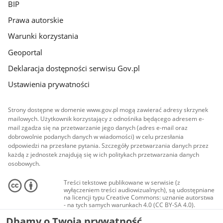
BIP
Prawa autorskie
Warunki korzystania
Geoportal
Deklaracja dostępności serwisu Gov.pl
Ustawienia prywatności
Strony dostępne w domenie www.gov.pl mogą zawierać adresy skrzynek
mailowych. Użytkownik korzystający z odnośnika będącego adresem e-
mail zgadza się na przetwarzanie jego danych (adres e-mail oraz
dobrowolnie podanych danych w wiadomości) w celu przesłania
odpowiedzi na przesłane pytania. Szczegóły przetwarzania danych przez
każdą z jednostek znajdują się w ich politykach przetwarzania danych
osobowych.
Treści tekstowe publikowane w serwisie (z
wyłączeniem treści audiowizualnych), są udostępniane
na licencji typu Creative Commons: uznanie autorstwa
- na tych samych warunkach 4.0 (CC BY-SA 4.0).
Materiały audiowizualne, w tym zdjęcia, materiały
Dbamy o Twoją prywatność
audio i wideo, są udostępniane na licencji typu