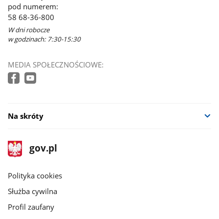
pod numerem:
58 68-36-800
W dni robocze
w godzinach: 7:30-15:30
MEDIA SPOŁECZNOŚCIOWE:
Na skróty
stopka
Strona
gov.pl
gov.pl
główna
gov.pl
Polityka cookies
Służba cywilna
Profil zaufany