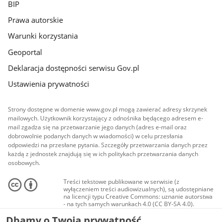
BIP
Prawa autorskie
Warunki korzystania
Geoportal
Deklaracja dostępności serwisu Gov.pl
Ustawienia prywatności
Strony dostępne w domenie www.gov.pl mogą zawierać adresy skrzynek
mailowych. Użytkownik korzystający z odnośnika będącego adresem e-
mail zgadza się na przetwarzanie jego danych (adres e-mail oraz
dobrowolnie podanych danych w wiadomości) w celu przesłania
odpowiedzi na przesłane pytania. Szczegóły przetwarzania danych przez
każdą z jednostek znajdują się w ich politykach przetwarzania danych
osobowych.
Treści tekstowe publikowane w serwisie (z
wyłączeniem treści audiowizualnych), są udostępniane
na licencji typu Creative Commons: uznanie autorstwa
- na tych samych warunkach 4.0 (CC BY-SA 4.0).
Materiały audiowizualne, w tym zdjęcia, materiały
Dbamy o Twoją prywatność
audio i wideo, są udostępniane na licencji typu