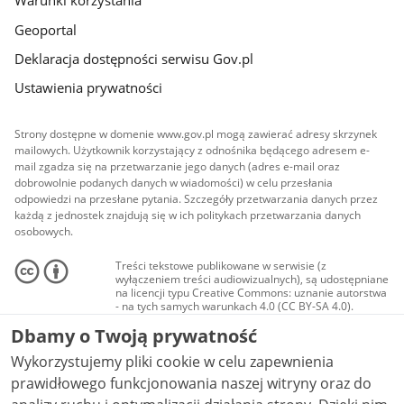
Warunki korzystania
Geoportal
Deklaracja dostępności serwisu Gov.pl
Ustawienia prywatności
Strony dostępne w domenie www.gov.pl mogą zawierać adresy skrzynek
mailowych. Użytkownik korzystający z odnośnika będącego adresem e-
mail zgadza się na przetwarzanie jego danych (adres e-mail oraz
dobrowolnie podanych danych w wiadomości) w celu przesłania
odpowiedzi na przesłane pytania. Szczegóły przetwarzania danych przez
każdą z jednostek znajdują się w ich politykach przetwarzania danych
osobowych.
Treści tekstowe publikowane w serwisie (z
wyłączeniem treści audiowizualnych), są udostępniane
na licencji typu Creative Commons: uznanie autorstwa
- na tych samych warunkach 4.0 (CC BY-SA 4.0).
Materiały audiowizualne, w tym zdjęcia, materiały
Dbamy o Twoją prywatność
audio i wideo, są udostępniane na licencji typu
Creative Commons: uznanie autorstwa użycie
Wykorzystujemy pliki cookie w celu zapewnienia
niekomercyjne - bez utworów zależnych 4.0 (CC BY-
NC-ND 4.0), o ile nie jest to stwierdzone inaczej.
prawidłowego funkcjonowania naszej witryny oraz do