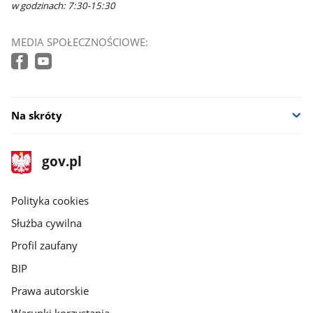
w godzinach: 7:30-15:30
MEDIA SPOŁECZNOŚCIOWE:
Na skróty
stopka
Strona
gov.pl
gov.pl
główna
gov.pl
Polityka cookies
Służba cywilna
Profil zaufany
BIP
Prawa autorskie