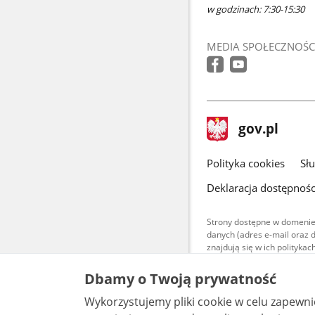
w godzinach: 7:30-15:30
MEDIA SPOŁECZNOŚC
stopka
Strona
gov.pl
gov.pl
główna
gov.pl
Polityka cookies
Sł
Deklaracja dostępnośc
Strony dostępne w domenie
danych (adres e-mail oraz 
znajdują się w ich polityk
Treści teksto
Dbamy o Twoją prywatność
udostępniane
warunkach 4.0
Wykorzystujemy pliki cookie w celu zapewn
są udostępni