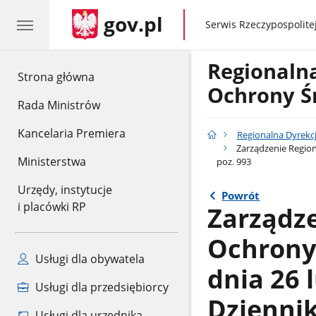
gov.pl
gov.pl
Serwis Rzeczypospolitej
Regionaln
gov.pl
Strona główna
Ochrony Ś
Rada Ministrów
Kancelaria Premiera
Regionalna Dyrekc
Zarządzenie Regio
Ministerstwa
poz. 993
Urzędy, instytucje
Powrót
i placówki RP
Zarządz
Ochrony
Usługi dla obywatela
dnia 26 
Usługi dla przedsiębiorcy
Dzienni
Usługi dla urzędnika