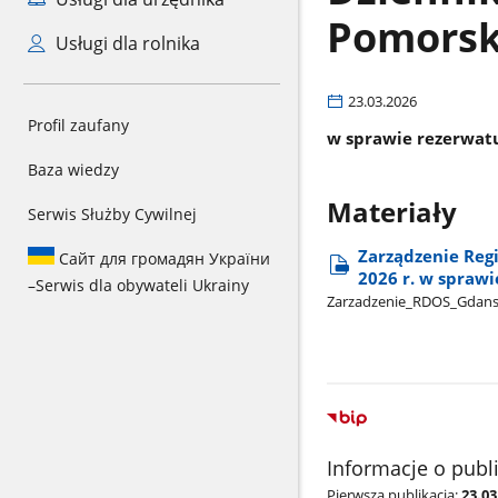
Pomorski
Usługi dla rolnika
23.03.2026
Profil zaufany
w sprawie rezerwat
Baza wiedzy
Materiały
Serwis Służby Cywilnej
Zarządzenie Reg
Сайт для громадян України
2026 r. w spraw
–
Serwis dla obywateli Ukrainy
Zarzadzenie​​​_RDOS​​​_Gdansk​
Informacje o publ
Pierwsza publikacja:
23.0