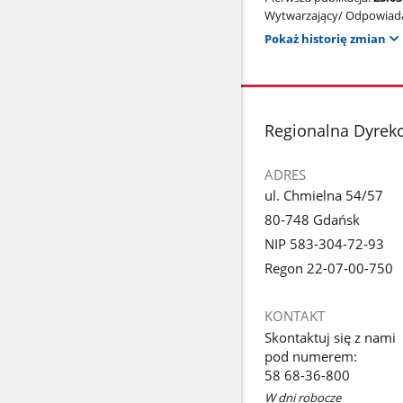
Wytwarzający/ Odpowiada
Pokaż historię zmian
stopka
Regionalna Dyrek
ADRES
ul. Chmielna 54/57
80-748 Gdańsk
NIP 583-304-72-93
Regon 22-07-00-750
KONTAKT
Skontaktuj się z nami
pod numerem:
58 68-36-800
W dni robocze