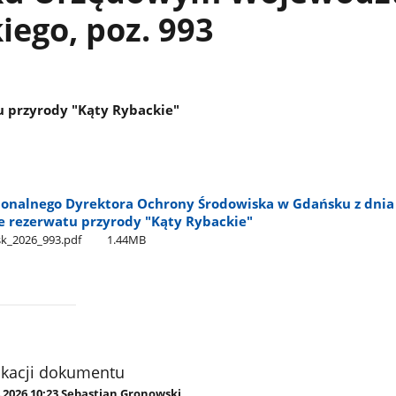
ego, poz. 993
u przyrody "Kąty Rybackie"
ionalnego Dyrektora Ochrony Środowiska w Gdańsku z dnia 
ie rezerwatu przyrody "Kąty Rybackie"
​​_2026​​​_993.pdf
1.44MB
ikacji dokumentu
3.2026 10:23 Sebastian Gronowski