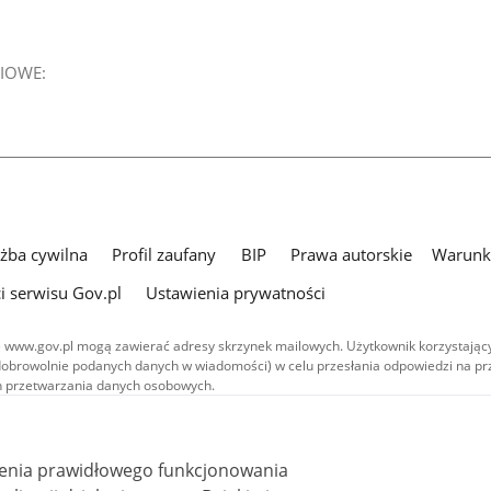
IOWE:
użba cywilna
Profil zaufany
BIP
Prawa autorskie
Warunki
i serwisu Gov.pl
Ustawienia prywatności
 www.gov.pl mogą zawierać adresy skrzynek mailowych. Użytkownik korzystający
dobrowolnie podanych danych w wiadomości) w celu przesłania odpowiedzi na prz
ach przetwarzania danych osobowych.
we publikowane w serwisie (z wyłączeniem treści audiowizualnych), są
 na licencji typu Creative Commons: uznanie autorstwa - na tych samych
 (CC BY-SA 4.0). Materiały audiowizualne, w tym zdjęcia, materiały audio i wideo
ienia prawidłowego funkcjonowania
ane na licencji typu Creative Commons: uznanie autorstwa użycie niekomercyjne 