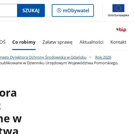
Logowanie
SZUKAJ
mObywatel
do
panelu
OŚ
Co robimy
Załatw sprawę
Aktualności
Kontakt
alnego Dyrektora Ochrony Środowiska w Gdańsku
Rok 2026
r., publikowane w Dzienniku Urzędowym Województwa Pomorskiego,
ora
z
ne w
twa