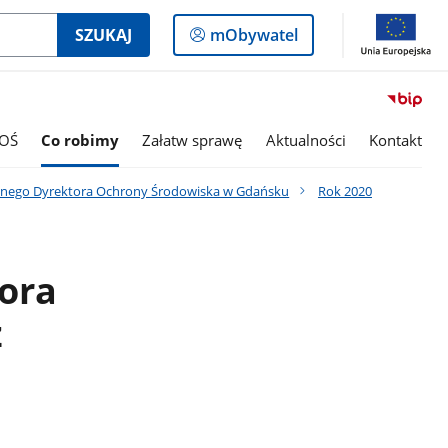
Logowanie
SZUKAJ
mObywatel
do
panelu
OŚ
Co robimy
Załatw sprawę
Aktualności
Kontakt
alnego Dyrektora Ochrony Środowiska w Gdańsku
Rok 2020
ora
z