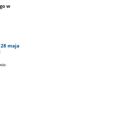
ego w
 28 maja
i
wie-