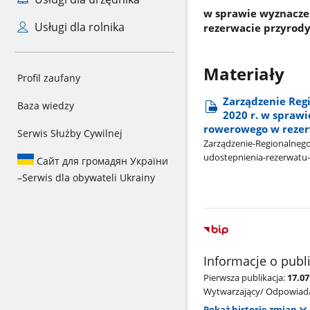
w sprawie wyznacze
Usługi dla rolnika
rezerwacie przyrod
Materiały
Profil zaufany
Zarządzenie Reg
Baza wiedzy
2020 r. w spraw
rowerowego w rezer
Serwis Służby Cywilnej
Zarządzenie-Regionalneg
udostepnienia-rezerwatu
Сайт для громадян України
–
Serwis dla obywateli Ukrainy
Informacje o publ
Pierwsza publikacja:
17.0
Wytwarzający/ Odpowiada
Pokaż historię zmian