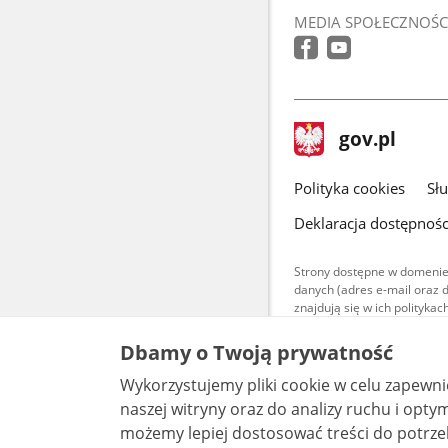
MEDIA SPOŁECZNOŚC
stopka
Strona
gov.pl
gov.pl
główna
gov.pl
Polityka cookies
Sł
Deklaracja dostępnośc
Strony dostępne w domenie
danych (adres e-mail oraz 
znajdują się w ich polityk
Treści teksto
Dbamy o Twoją prywatność
udostępniane
warunkach 4.0
Wykorzystujemy pliki cookie w celu zapewn
są udostępni
bez utworów z
naszej witryny oraz do analizy ruchu i optymalizacj
możemy lepiej dostosować treści do potrzeb