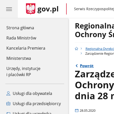
gov.pl
gov.pl
Serwis Rzeczypospolitej
Regionaln
gov.pl
Strona główna
Ochrony Ś
Rada Ministrów
Kancelaria Premiera
Regionalna Dyrekc
Zarządzenie Region
Ministerstwa
Powrót
Urzędy, instytucje
Zarządz
i placówki RP
Ochrony
dnia 28 
Usługi dla obywatela
Usługi dla przedsiębiorcy
28.05.2020
Usługi dla urzędnika