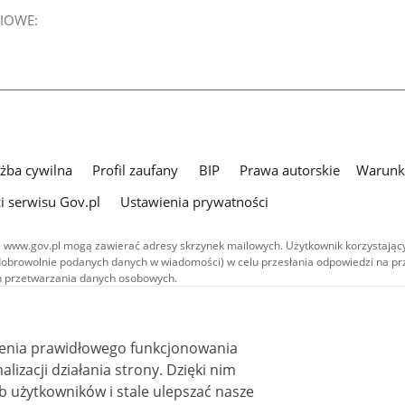
IOWE:
użba cywilna
Profil zaufany
BIP
Prawa autorskie
Warunki
i serwisu Gov.pl
Ustawienia prywatności
 www.gov.pl mogą zawierać adresy skrzynek mailowych. Użytkownik korzystający
dobrowolnie podanych danych w wiadomości) w celu przesłania odpowiedzi na prz
ach przetwarzania danych osobowych.
we publikowane w serwisie (z wyłączeniem treści audiowizualnych), są
 na licencji typu Creative Commons: uznanie autorstwa - na tych samych
 (CC BY-SA 4.0). Materiały audiowizualne, w tym zdjęcia, materiały audio i wideo
ienia prawidłowego funkcjonowania
ane na licencji typu Creative Commons: uznanie autorstwa użycie niekomercyjne 
ależnych 4.0 (CC BY-NC-ND 4.0), o ile nie jest to stwierdzone inaczej.
i działania strony. Dzięki nim
 użytkowników i stale ulepszać nasze