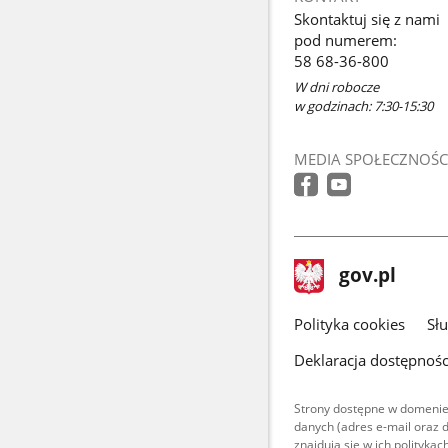
Skontaktuj się z nami
pod numerem:
58 68-36-800
W dni robocze
w godzinach: 7:30-15:30
MEDIA SPOŁECZNOŚC
stopka
Strona
gov.pl
gov.pl
główna
gov.pl
Polityka cookies
Sł
Deklaracja dostępnośc
Strony dostępne w domenie
danych (adres e-mail oraz 
znajdują się w ich polityk