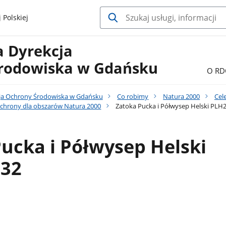
 Polskiej
a Dyrekcja
rodowiska w Gdańsku
O RD
ja Ochrony Środowiska w Gdańsku
Co robimy
Natura 2000
Cel
chrony dla obszarów Natura 2000
Zatoka Pucka i Półwysep Helski PLH
ucka i Półwysep Helski
32