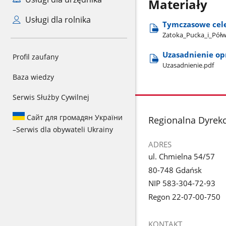
Materiały
Usługi dla rolnika
Tymczasowe cele 
Zatoka​_Pucka​_i​_Pół
Uzasadnienie o
Profil zaufany
Uzasadnienie.pdf
Baza wiedzy
Serwis Służby Cywilnej
Сайт для громадян України
stopka
Regionalna Dyrek
–
Serwis dla obywateli Ukrainy
ADRES
ul. Chmielna 54/57
80-748 Gdańsk
NIP 583-304-72-93
Regon 22-07-00-750
KONTAKT