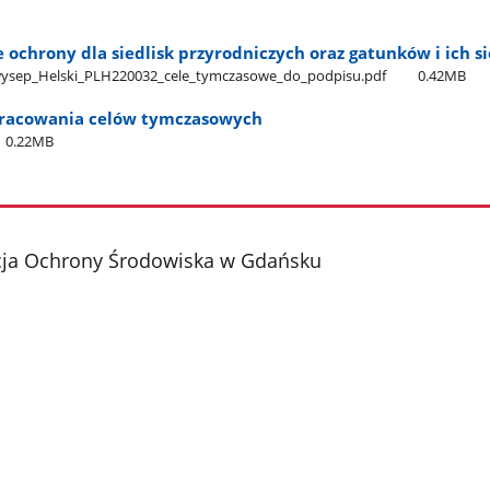
ochrony dla siedlisk przyrodniczych oraz gatunków i ich si
wysep​_Helski​_PLH220032​_cele​_tymczasowe​_do​_podpisu.pdf
0.42MB
pracowania celów tymczasowych
0.22MB
cja Ochrony Środowiska w Gdańsku