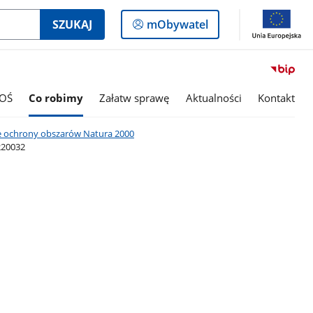
Logowanie
SZUKAJ
mObywatel
do
panelu
OŚ
Co robimy
Załatw sprawę
Aktualności
Kontakt
e ochrony obszarów Natura 2000
220032