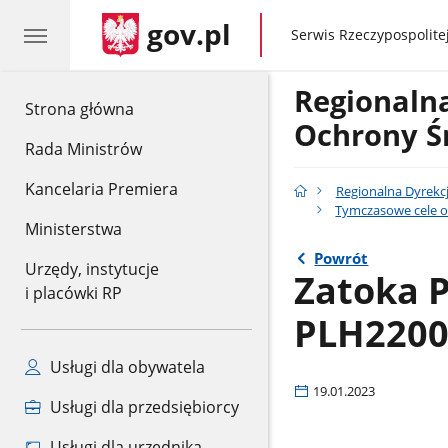
gov.pl
gov.pl
Serwis Rzeczypospolitej
Regionaln
gov.pl
Strona główna
Ochrony Ś
Rada Ministrów
Kancelaria Premiera
Regionalna Dyrekc
Tymczasowe cele o
Ministerstwa
Powrót
Urzędy, instytucje
Zatoka P
i placówki RP
PLH2200
Usługi dla obywatela
19.01.2023
Usługi dla przedsiębiorcy
Usługi dla urzędnika