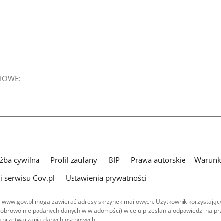
IOWE:
użba cywilna
Profil zaufany
BIP
Prawa autorskie
Warunki
i serwisu Gov.pl
Ustawienia prywatności
 www.gov.pl mogą zawierać adresy skrzynek mailowych. Użytkownik korzystający
dobrowolnie podanych danych w wiadomości) w celu przesłania odpowiedzi na prz
ach przetwarzania danych osobowych.