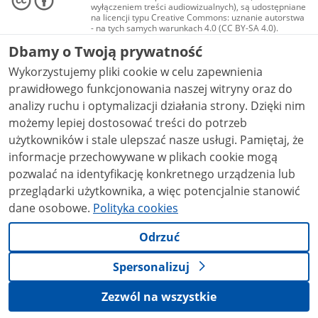
wyłączeniem treści audiowizualnych), są udostępniane
na licencji typu Creative Commons: uznanie autorstwa
- na tych samych warunkach 4.0 (CC BY-SA 4.0).
Materiały audiowizualne, w tym zdjęcia, materiały
Dbamy o Twoją prywatność
audio i wideo, są udostępniane na licencji typu
Creative Commons: uznanie autorstwa użycie
Wykorzystujemy pliki cookie w celu zapewnienia
niekomercyjne - bez utworów zależnych 4.0 (CC BY-
NC-ND 4.0), o ile nie jest to stwierdzone inaczej.
prawidłowego funkcjonowania naszej witryny oraz do
analizy ruchu i optymalizacji działania strony. Dzięki nim
możemy lepiej dostosować treści do potrzeb
użytkowników i stale ulepszać nasze usługi. Pamiętaj, że
informacje przechowywane w plikach cookie mogą
pozwalać na identyfikację konkretnego urządzenia lub
przeglądarki użytkownika, a więc potencjalnie stanowić
dane osobowe.
Polityka cookies
Odrzuć
Spersonalizuj
Zezwól na wszystkie