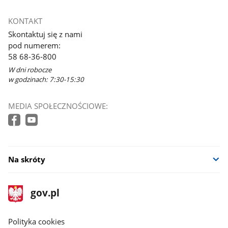
KONTAKT
Skontaktuj się z nami
pod numerem:
58 68-36-800
W dni robocze
w godzinach: 7:30-15:30
MEDIA SPOŁECZNOŚCIOWE:
Na skróty
stopka
Strona
gov.pl
gov.pl
główna
gov.pl
Polityka cookies