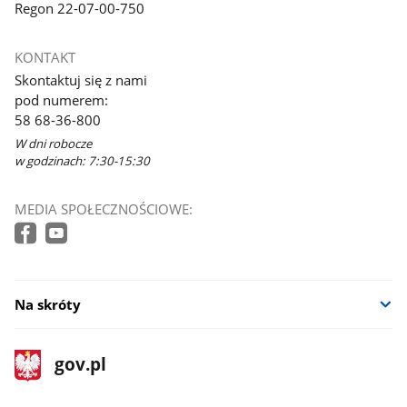
Regon 22-07-00-750
KONTAKT
Skontaktuj się z nami
pod numerem:
58 68-36-800
W dni robocze
w godzinach: 7:30-15:30
MEDIA SPOŁECZNOŚCIOWE:
Na skróty
stopka
Strona
gov.pl
gov.pl
główna