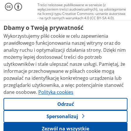
Treści tekstowe publikowane w serwisie (z
wyłączeniem treści audiowizualnych), są udostępniane
na licencji typu Creative Commons: uznanie autorstwa
- na tych samych warunkach 4.0 (CC BY-SA 4.0).
Materiały audiowizualne, w tym zdjęcia, materiały
Dbamy o Twoją prywatność
audio i wideo, są udostępniane na licencji typu
Creative Commons: uznanie autorstwa użycie
Wykorzystujemy pliki cookie w celu zapewnienia
niekomercyjne - bez utworów zależnych 4.0 (CC BY-
NC-ND 4.0), o ile nie jest to stwierdzone inaczej.
prawidłowego funkcjonowania naszej witryny oraz do
analizy ruchu i optymalizacji działania strony. Dzięki nim
możemy lepiej dostosować treści do potrzeb
użytkowników i stale ulepszać nasze usługi. Pamiętaj, że
informacje przechowywane w plikach cookie mogą
pozwalać na identyfikację konkretnego urządzenia lub
przeglądarki użytkownika, a więc potencjalnie stanowić
dane osobowe.
Polityka cookies
Odrzuć
Spersonalizuj
Zezwól na wszystkie