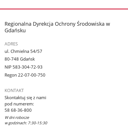
stopka
Regionalna Dyrekcja Ochrony Środowiska w
Gdańsku
ADRES
ul. Chmielna 54/57
80-748 Gdańsk
NIP 583-304-72-93
Regon 22-07-00-750
KONTAKT
Skontaktuj się z nami
pod numerem:
58 68-36-800
W dni robocze
w godzinach: 7:30-15:30