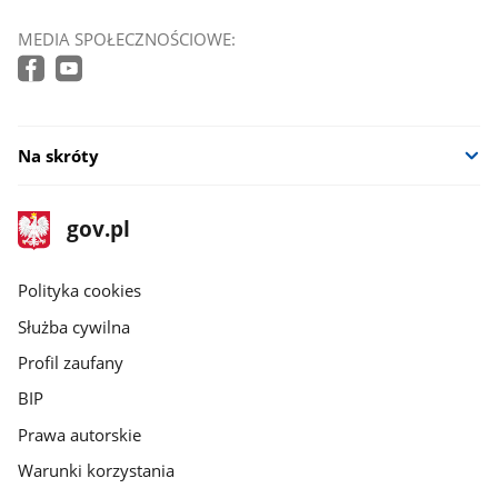
MEDIA SPOŁECZNOŚCIOWE:
Na skróty
stopka
Strona
gov.pl
gov.pl
główna
gov.pl
Polityka cookies
Służba cywilna
Profil zaufany
BIP
Prawa autorskie
Warunki korzystania