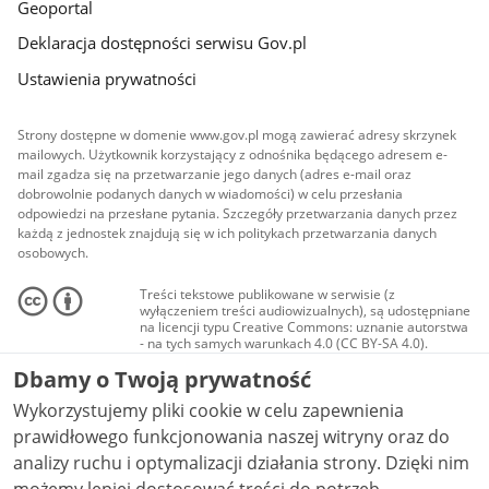
Geoportal
Deklaracja dostępności serwisu Gov.pl
Ustawienia prywatności
Strony dostępne w domenie www.gov.pl mogą zawierać adresy skrzynek
mailowych. Użytkownik korzystający z odnośnika będącego adresem e-
mail zgadza się na przetwarzanie jego danych (adres e-mail oraz
dobrowolnie podanych danych w wiadomości) w celu przesłania
odpowiedzi na przesłane pytania. Szczegóły przetwarzania danych przez
każdą z jednostek znajdują się w ich politykach przetwarzania danych
osobowych.
Treści tekstowe publikowane w serwisie (z
wyłączeniem treści audiowizualnych), są udostępniane
na licencji typu Creative Commons: uznanie autorstwa
- na tych samych warunkach 4.0 (CC BY-SA 4.0).
Materiały audiowizualne, w tym zdjęcia, materiały
Dbamy o Twoją prywatność
audio i wideo, są udostępniane na licencji typu
Creative Commons: uznanie autorstwa użycie
Wykorzystujemy pliki cookie w celu zapewnienia
niekomercyjne - bez utworów zależnych 4.0 (CC BY-
NC-ND 4.0), o ile nie jest to stwierdzone inaczej.
prawidłowego funkcjonowania naszej witryny oraz do
analizy ruchu i optymalizacji działania strony. Dzięki nim